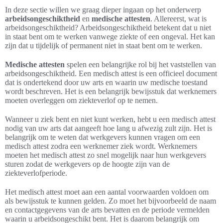
In deze sectie willen we graag dieper ingaan op het onderwerp
arbeidsongeschiktheid
en
medische attesten
. Allereerst, wat is
arbeidsongeschiktheid? Arbeidsongeschiktheid betekent dat u niet
in staat bent om te werken vanwege ziekte of een ongeval. Het kan
zijn dat u tijdelijk of permanent niet in staat bent om te werken.
Medische attesten
spelen een belangrijke rol bij het vaststellen van
arbeidsongeschiktheid. Een medisch attest is een officieel document
dat is ondertekend door uw arts en waarin uw medische toestand
wordt beschreven. Het is een belangrijk bewijsstuk dat werknemers
moeten overleggen om ziekteverlof op te nemen.
Wanneer u ziek bent en niet kunt werken, hebt u een medisch attest
nodig van uw arts dat aangeeft hoe lang u afwezig zult zijn. Het is
belangrijk om te weten dat werkgevers kunnen vragen om een
medisch attest zodra een werknemer ziek wordt. Werknemers
moeten het medisch attest zo snel mogelijk naar hun werkgevers
sturen zodat de werkgevers op de hoogte zijn van de
ziekteverlofperiode.
Het medisch attest moet aan een aantal voorwaarden voldoen om
als bewijsstuk te kunnen gelden. Zo moet het bijvoorbeeld de naam
en contactgegevens van de arts bevatten en de periode vermelden
waarin u arbeidsongeschikt bent. Het is daarom belangrijk om