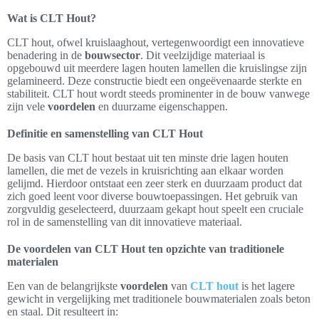
Wat is CLT Hout?
CLT hout, ofwel kruislaaghout, vertegenwoordigt een innovatieve
benadering in de
bouwsector
. Dit veelzijdige materiaal is
opgebouwd uit meerdere lagen houten lamellen die kruislingse zijn
gelamineerd. Deze constructie biedt een ongeëvenaarde sterkte en
stabiliteit. CLT hout wordt steeds prominenter in de bouw vanwege
zijn vele
voordelen
en duurzame eigenschappen.
Definitie en samenstelling van CLT Hout
De basis van CLT hout bestaat uit ten minste drie lagen houten
lamellen, die met de vezels in kruisrichting aan elkaar worden
gelijmd. Hierdoor ontstaat een zeer sterk en duurzaam product dat
zich goed leent voor diverse bouwtoepassingen. Het gebruik van
zorgvuldig geselecteerd, duurzaam gekapt hout speelt een cruciale
rol in de samenstelling van dit innovatieve materiaal.
De voordelen van CLT Hout ten opzichte van traditionele
materialen
Een van de belangrijkste
voordelen
van
CLT hout
is het lagere
gewicht in vergelijking met traditionele bouwmaterialen zoals beton
en staal. Dit resulteert in: