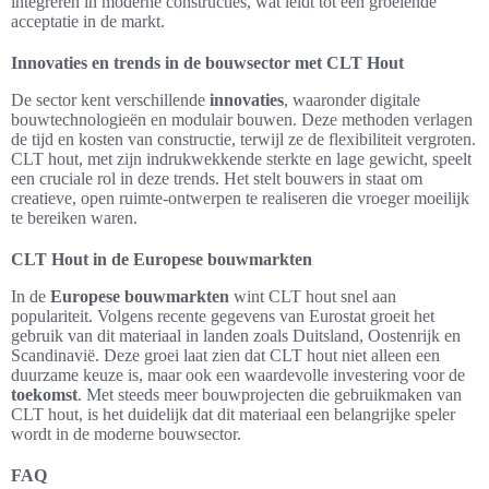
integreren in moderne constructies, wat leidt tot een groeiende
acceptatie in de markt.
Innovaties en trends in de bouwsector met CLT Hout
De sector kent verschillende
innovaties
, waaronder digitale
bouwtechnologieën en modulair bouwen. Deze methoden verlagen
de tijd en kosten van constructie, terwijl ze de flexibiliteit vergroten.
CLT hout, met zijn indrukwekkende sterkte en lage gewicht, speelt
een cruciale rol in deze trends. Het stelt bouwers in staat om
creatieve, open ruimte-ontwerpen te realiseren die vroeger moeilijk
te bereiken waren.
CLT Hout in de Europese bouwmarkten
In de
Europese bouwmarkten
wint CLT hout snel aan
populariteit. Volgens recente gegevens van Eurostat groeit het
gebruik van dit materiaal in landen zoals Duitsland, Oostenrijk en
Scandinavië. Deze groei laat zien dat CLT hout niet alleen een
duurzame keuze is, maar ook een waardevolle investering voor de
toekomst
. Met steeds meer bouwprojecten die gebruikmaken van
CLT hout, is het duidelijk dat dit materiaal een belangrijke speler
wordt in de moderne bouwsector.
FAQ