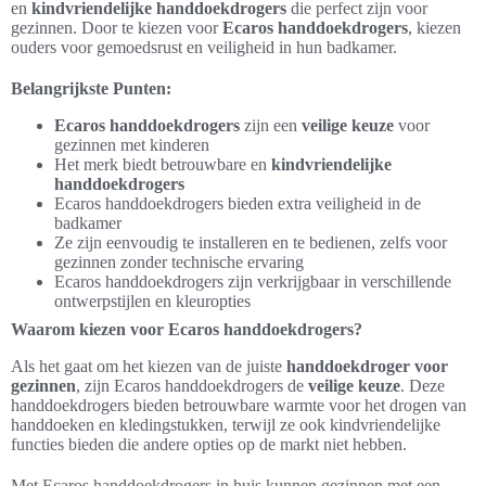
en
kindvriendelijke handdoekdrogers
die perfect zijn voor
gezinnen. Door te kiezen voor
Ecaros handdoekdrogers
, kiezen
ouders voor gemoedsrust en veiligheid in hun badkamer.
Belangrijkste Punten:
Ecaros handdoekdrogers
zijn een
veilige keuze
voor
gezinnen met kinderen
Het merk biedt betrouwbare en
kindvriendelijke
handdoekdrogers
Ecaros handdoekdrogers bieden extra veiligheid in de
badkamer
Ze zijn eenvoudig te installeren en te bedienen, zelfs voor
gezinnen zonder technische ervaring
Ecaros handdoekdrogers zijn verkrijgbaar in verschillende
ontwerpstijlen en kleuropties
Waarom kiezen voor Ecaros handdoekdrogers?
Als het gaat om het kiezen van de juiste
handdoekdroger voor
gezinnen
, zijn Ecaros handdoekdrogers de
veilige keuze
. Deze
handdoekdrogers bieden betrouwbare warmte voor het drogen van
handdoeken en kledingstukken, terwijl ze ook kindvriendelijke
functies bieden die andere opties op de markt niet hebben.
Met Ecaros handdoekdrogers in huis kunnen gezinnen met een