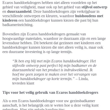
Ecaros handdoekdrogers hebben niet alleen voordelen op het
gebied van veiligheid, maar ook op het gebied van
stijlvol ontwerp
en
duurzaamheid
. Deze handdoekdrogers zijn verkrijgbaar in
verschillende ontwerpen en kleuren, waardoor
huishoudens met
kinderen
een handdoekdroger kunnen kiezen die past bij hun
badkamerinrichting.
Bovendien zijn Ecaros handdoekdrogers gemaakt van
hoogwaardige materialen, waardoor ze duurzaam zijn en een lange
levensduur hebben. Dit betekent dat gezinnen met kinderen een
handdoekdroger kunnen kiezen die niet alleen veilig is, maar ook
een duurzame investering is op lange termijn.
“Ik ben erg blij met mijn Ecaros handdoekdroger. Het
stijlvolle ontwerp past perfect bij mijn badkamer en de
duurzaamheid van het product is indrukwekkend. Ik
hoef me geen zorgen te maken over het vervangen van
mijn handdoekdroger op korte termijn.”
– Linda,
tevreden klant
Tips voor het veilig gebruik van Ecaros handdoekdrogers
Als u een Ecaros handdoekdroger voor uw gezinsbadkamer
aanschaft, is het belangrijk om te weten hoe u deze veilig kunt
gebruiken. Hier zijn enkele handige tips: