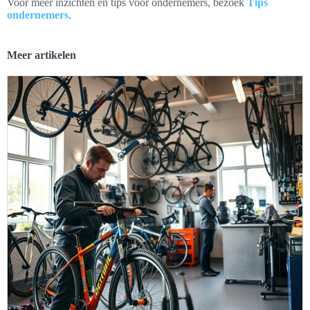
Voor meer inzichten en tips voor ondernemers, bezoek
Tips
ondernemers
.
Meer artikelen