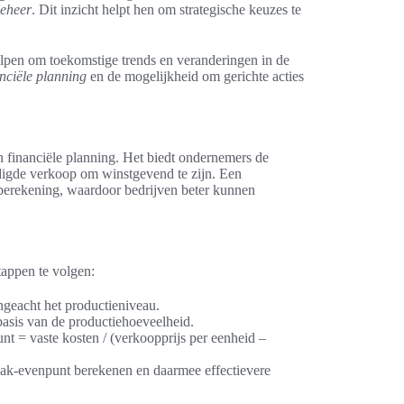
beheer
. Dit inzicht helpt hen om strategische keuzes te
lpen om toekomstige trends en veranderingen in de
anciële planning
en de mogelijkheid om gerichte acties
n financiële planning. Het biedt ondernemers de
odigde verkoop om winstgevend te zijn. Een
e berekening, waardoor bedrijven beter kunnen
tappen te volgen:
ongeacht het productieniveau.
basis van de productiehoeveelheid.
t = vaste kosten / (verkoopprijs per eenheid –
ak-evenpunt berekenen en daarmee effectievere