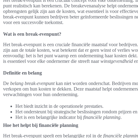
Het break-evenpunt is een cruciaal concept voor elke onderneming. In 
punt realistisch kan berekenen. De breakevenanalyse helpt ondernem
opbrengsten gelijk zijn aan de kosten, wat essentieel is voor effectieve
break-evenpunt kunnen bedrijven beter geïnformeerde beslissingen ne
voor een succesvolle toekomst.
Wat is een break-evenpunt?
Het break-evenpunt is een cruciale financiële maatstaf voor bedrijven
zijn aan de totale kosten, wat betekent dat er geen winst of verlies 
eenvoudig: het is het punt waarop een onderneming haar kosten dekt.
is essentieel voor elke ondernemer die streeft naar
winstgevendheid
e
Definitie en belang
De
belang break-evenpunt
kan niet worden onderschat. Bedrijven m
verkopen om hun kosten te dekken. Deze maatstaf helpt ondernemers bi
verwachtingen voor hun onderneming.
Het biedt inzicht in de operationele prestaties.
Het ondersteunt bij strategische beslissingen rondom prijzen en
Het is een belangrijke indicator bij
financiële planning
.
Hoe het helpt bij financiële planning
Het break-evenpunt speelt een belangrijke rol in de
financiële planni