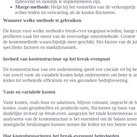
tijdrovend en moeilijk te implementeren zijn.
Marge-methode:
Helpt bij het vaststellen van de verkoopprij
echter leiden tot verwarring als de kosten fluctueren.
Wanneer welke methode te gebruiken
De keuze voor welke
methodes break-even
toegepast worden, hangt s
profiteren vaak het meest van de eenvoudige omzetmethode. Grotere 
de kostenmethode waarschijnlijk meer geschikt. Het kiezen van de j
specifieke factoren en marktdynamiek.
Invloed van kostenstructuur op het break-evenpunt
De kostenstructuur van een onderneming speelt een cruciale rol bij h
van zowel vaste als variabele kosten helpt ondernemers om beter te an
leiden tot verbeterde efficiëntie en een gezondere bedrijfsvoering.
Vaste en variabele kosten
Vaste kosten, zoals huur en salarissen, blijven constant, ongeacht d
kosten, zoals grondstoffen en productie-uren, fluctueren op basis van 
duidelijke
invloed op break-even
, aangezien het totale kostenniveau v
analyseren van de kostenstructuur is het essentieel om de balans tus
strategische beslissingen kunnen nemen die leiden tot een betere win
Hoe kostenbesparingen het break-evenpunt beïnvloeden