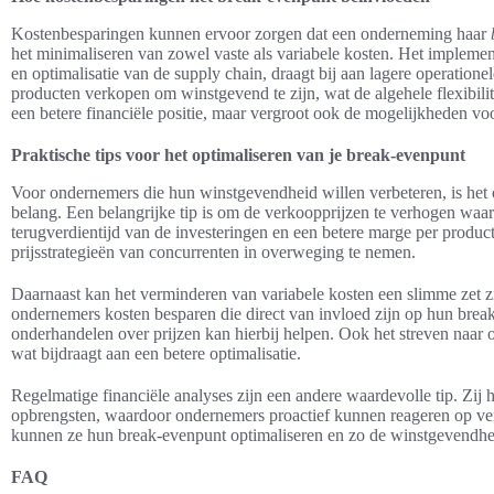
Kostenbesparingen kunnen ervoor zorgen dat een onderneming haar
het minimaliseren van zowel vaste als variabele kosten. Het implemen
en optimalisatie van de supply chain, draagt bij aan lagere operatio
producten verkopen om winstgevend te zijn, wat de algehele flexibilitei
een betere financiële positie, maar vergroot ook de mogelijkheden vo
Praktische tips voor het optimaliseren van je break-evenpunt
Voor ondernemers die hun winstgevendheid willen verbeteren, is het 
belang. Een belangrijke tip is om de verkoopprijzen te verhogen waar 
terugverdientijd van de investeringen en een betere marge per produc
prijsstrategieën van concurrenten in overweging te nemen.
Daarnaast kan het verminderen van variabele kosten een slimme zet zi
ondernemers kosten besparen die direct van invloed zijn op hun break
onderhandelen over prijzen kan hierbij helpen. Ook het streven naar o
wat bijdraagt aan een betere optimalisatie.
Regelmatige financiële analyses zijn een andere waardevolle tip. Zij h
opbrengsten, waardoor ondernemers proactief kunnen reageren op vera
kunnen ze hun break-evenpunt optimaliseren en zo de winstgevendhe
FAQ