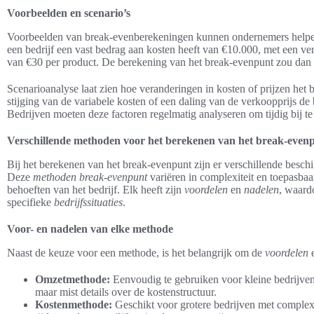
Voorbeelden en scenario’s
Voorbeelden van break-evenberekeningen kunnen ondernemers helpen d
een bedrijf een vast bedrag aan kosten heeft van €10.000, met een ve
van €30 per product. De berekening van het break-evenpunt zou dan z
Scenarioanalyse laat zien hoe veranderingen in kosten of prijzen he
stijging van de variabele kosten of een daling van de verkoopprijs 
Bedrijven moeten deze factoren regelmatig analyseren om tijdig bij te
Verschillende methoden voor het berekenen van het break-even
Bij het berekenen van het break-evenpunt zijn er verschillende besc
Deze
methoden break-evenpunt
variëren in complexiteit en toepasbaar
behoeften van het bedrijf. Elk heeft zijn
voordelen
en
nadelen
, waardo
specifieke
bedrijfssituaties
.
Voor- en nadelen van elke methode
Naast de keuze voor een methode, is het belangrijk om de
voordelen
Omzetmethode:
Eenvoudig te gebruiken voor kleine bedrijven.
maar mist details over de kostenstructuur.
Kostenmethode:
Geschikt voor grotere bedrijven met complexe