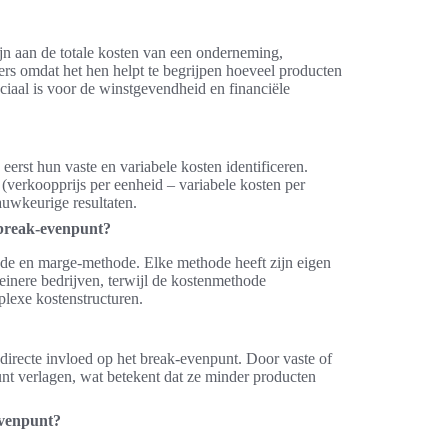
ijn aan de totale kosten van een onderneming,
ers omdat het hen helpt te begrijpen hoeveel producten
iaal is voor de winstgevendheid en financiële
erst hun vaste en variabele kosten identificeren.
(verkoopprijs per eenheid – variabele kosten per
uwkeurige resultaten.
 break-evenpunt?
de en marge-methode. Elke methode heeft zijn eigen
inere bedrijven, terwijl de kostenmethode
plexe kostenstructuren.
n directe invloed op het break-evenpunt. Door vaste of
nt verlagen, wat betekent dat ze minder producten
evenpunt?