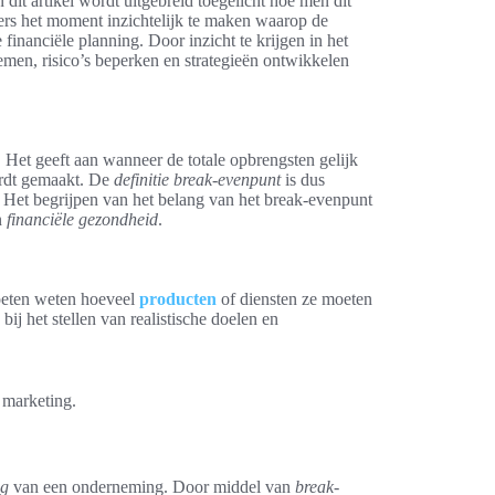
dit artikel wordt uitgebreid toegelicht hoe men dit
ers het moment inzichtelijk te maken waarop de
 financiële planning. Door inzicht te krijgen in het
men, risico’s beperken en strategieën ontwikkelen
. Het geeft aan wanneer de totale opbrengsten gelijk
wordt gemaakt. De
definitie break-evenpunt
is dus
 Het begrijpen van het belang van het break-evenpunt
n
financiële gezondheid
.
oeten weten hoeveel
producten
of diensten ze moeten
j het stellen van realistische doelen en
 marketing.
ng
van een onderneming. Door middel van
break-