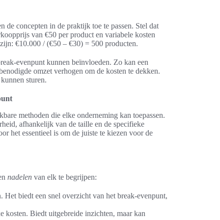
e concepten in de praktijk toe te passen. Stel dat
rkoopprijs van €50 per product en variabele kosten
ijn: €10.000 / (€50 – €30) = 500 producten.
t break-evenpunt kunnen beïnvloeden. Zo kan een
de benodigde omzet verhogen om de kosten te dekken.
 kunnen sturen.
punt
hikbare methoden die elke onderneming kan toepassen.
heid, afhankelijk van de taille en de specifieke
or het essentieel is om de juiste te kiezen voor de
en
nadelen
van elk te begrijpen:
 Het biedt een snel overzicht van het break-evenpunt,
 kosten. Biedt uitgebreide inzichten, maar kan