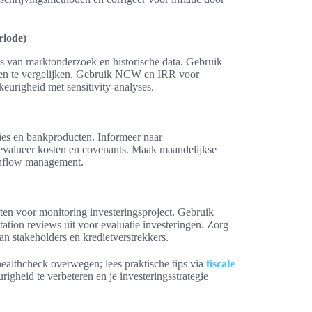
riode)
is van marktonderzoek en historische data. Gebruik
nen te vergelijken. Gebruik NCW en IRR voor
eurigheid met sensitivity-analyses.
dies en bankproducten. Informeer naar
 evalueer kosten en covenants. Maak maandelijkse
ashflow management.
rten voor monitoring investeringsproject. Gebruik
tion reviews uit voor evaluatie investeringen. Zorg
n stakeholders en kredietverstrekkers.
 healthcheck overwegen; lees praktische tips via
fiscale
righeid te verbeteren en je investeringsstrategie