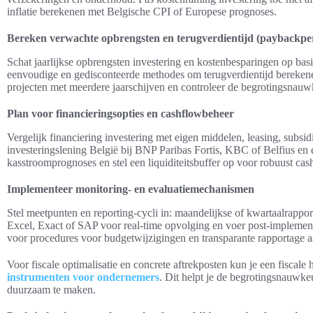
inflatie berekenen met Belgische CPI of Europese prognoses.
Bereken verwachte opbrengsten en terugverdientijd (paybackpe
Schat jaarlijkse opbrengsten investering en kostenbesparingen op bas
eenvoudige en gedisconteerde methodes om terugverdientijd bereke
projecten met meerdere jaarschijven en controleer de begrotingsnauwk
Plan voor financieringsopties en cashflowbeheer
Vergelijk financiering investering met eigen middelen, leasing, subsi
investeringslening België bij BNP Paribas Fortis, KBC of Belfius en
kasstroomprognoses en stel een liquiditeitsbuffer op voor robuust c
Implementeer monitoring- en evaluatiemechanismen
Stel meetpunten en reporting-cycli in: maandelijkse of kwartaalrappo
Excel, Exact of SAP voor real-time opvolging en voer post-implementa
voor procedures voor budgetwijzigingen en transparante rapportage aa
Voor fiscale optimalisatie en concrete aftrekposten kun je een fiscale
instrumenten voor ondernemers
. Dit helpt je de begrotingsnauwkeu
duurzaam te maken.