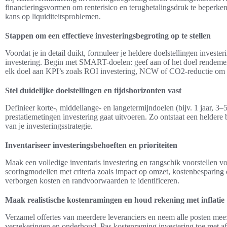
financieringsvormen om renterisico en terugbetalingsdruk te beperken.
kans op liquiditeitsproblemen.
Stappen om een effectieve investeringsbegroting op te stellen
Voordat je in detail duikt, formuleer je heldere doelstellingen investe
investering. Begin met SMART-doelen: geef aan of het doel rendemen
elk doel aan KPI’s zoals ROI investering, NCW of CO2-reductie om d
Stel duidelijke doelstellingen en tijdshorizonten vast
Definieer korte-, middellange- en langetermijndoelen (bijv. 1 jaar, 3–5
prestatiemetingen investering gaat uitvoeren. Zo ontstaat een heldere 
van je investeringsstrategie.
Inventariseer investeringsbehoeften en prioriteiten
Maak een volledige inventaris investering en rangschik voorstellen vo
scoringmodellen met criteria zoals impact op omzet, kostenbesparing 
verborgen kosten en randvoorwaarden te identificeren.
Maak realistische kostenramingen en houd rekening met inflatie
Verzamel offertes van meerdere leveranciers en neem alle posten mee: aa
verzekeringen en onderhoud. Pas kostenraming investering toe met afs