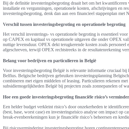
Bij de definitie investeringsbegroting draait het om het kwantificeren
installatie en vergunningen, operationele kosten, afschrijvingen en re
investeringsbegroting, denk dan aan een financieel stappenplan met
Verschil tussen investeringsbegroting en operationele begroting
Het verschil investerings- vs operationele begroting is essentieel voor
op CAPEX en kapitaal vs operationele uitgaven die onder OPEX val
nuttige levensduur. OPEX dekt terugkerende kosten zoals persone
afgeschreven, terwijl OPEX rechtstreeks in de resultatenrekening vers
Belang voor bedrijven en particulieren in België
Voor investeringsbegroting België is relevante informatie cruciaal bi
Belfius. Belgische bedrijven gebruiken investeringsplanning Belgische
combineren met eigen middelen of leasing. Particulieren rekenen met
subsidiemogelijkheden België bij projecten zoals zonnepanelen of 
Hoe een goede investeringsbegroting financiële risico’s verminder
Een helder budget verkleint risico’s door onzekerheden te identificer
(best, base, worst case) en investeringsrisico analyse om impact op cash
break-evenberekeningen kun je financiële risico’s beheersen en kredi
Bij risicovermindering investeringsbegroting horen contingentereserv