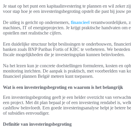
Je staat op het punt een kapitaalinvestering te plannen en wil zeker zijn 
voor stap hoe je een investeringsbegroting opstelt die past bij jouw pr
De uitleg is gericht op ondernemers,
financieel
verantwoordelijken, ze
machines, IT of energieprojecten. Je krijgt praktische handvaten om e
opstellen met realistische cijfers.
Een duidelijke structuur helpt beslissingen te onderbouwen, financi
banken zoals BNP Paribas Fortis of KBC te verbeteren. We besteden
fiscale mogelijkheden die je investeringsplan kunnen beïnvloeden.
Na het lezen kun je concrete doelstellingen formuleren, kosten en opb
monitoring inrichten. De aanpak is praktisch, met voorbeelden van ko
financieel plannen België meteen kunt toepassen.
Wat is een investeringsbegroting en waarom is het belangrijk
Een investeringsbegroting geeft je een helder overzicht van verwach
een project. Met dit plan bepaal je of een investering rendabel is, wel
cashflow beïnvloedt. Een goede investeringsanalyse helpt je betere b
of subsidies eenvoudiger.
Definitie van investeringsbegroting