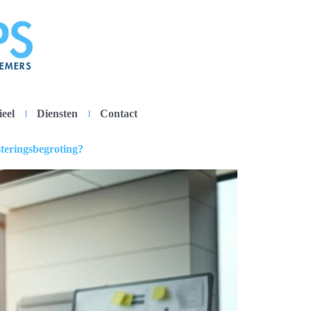
ieel
Diensten
Contact
steringsbegroting?