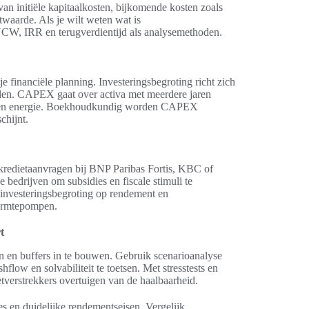
 van initiële kapitaalkosten, bijkomende kosten zoals
stwaarde. Als je wilt weten wat is
 NCW, IRR en terugverdientijd als analysemethoden.
 je financiële planning. Investeringsbegroting richt zich
len. CAPEX gaat over activa met meerdere jaren
el en energie. Boekhoudkundig worden CAPEX
chijnt.
j kredietaanvragen bij BNP Paribas Fortis, KBC of
 bedrijven om subsidies en fiscale stimuli te
 investeringsbegroting op rendement en
warmtepompen.
t
en en buffers in te bouwen. Gebruik scenarioanalyse
flow en solvabiliteit te toetsen. Met stresstests en
etverstrekkers overtuigen van de haalbaarheid.
es en duidelijke rendementseisen. Vergelijk