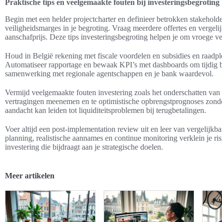
Praktische tips en veelgemaakte fouten bij investeringsbegroting
Begin met een helder projectcharter en definieer betrokken stakeho
veiligheidsmarges in je begroting. Vraag meerdere offertes en vergeli
aanschafprijs. Deze tips investeringsbegroting helpen je om vroege ve
Houd in België rekening met fiscale voordelen en subsidies en raadple
Automatiseer rapportage en bewaak KPI’s met dashboards om tijdig bij
samenwerking met regionale agentschappen en je bank waardevol.
Vermijd veelgemaakte fouten investering zoals het onderschatten van ins
vertragingen meenemen en te optimistische opbrengstprognoses zond
aandacht kan leiden tot liquiditeitsproblemen bij terugbetalingen.
Voer altijd een post-implementation review uit en leer van vergelijkba
planning, realistische aannames en continue monitoring verklein je ris
investering die bijdraagt aan je strategische doelen.
Meer artikelen