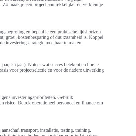
 Zo maak je een project aantrekkelijker en verklein je
ringsbegroting en bepaal je een praktische tijdshorizon
t, groei, kostenbesparing of duurzaamheid is. Koppel
e investeringsstrategie meetbaar te maken.
 jaar, >5 jaar). Noteer wat succes betekent en hoe je
basis voor projectselectie en voor de nadere uitwerking
lgens investeringsprioriteiten. Gebruik
en risico. Betrek operationeel personeel en finance om
nschaf, transport, installatie, testing, training,
chrijvingsmethoden en corrigeer voor inflatie door