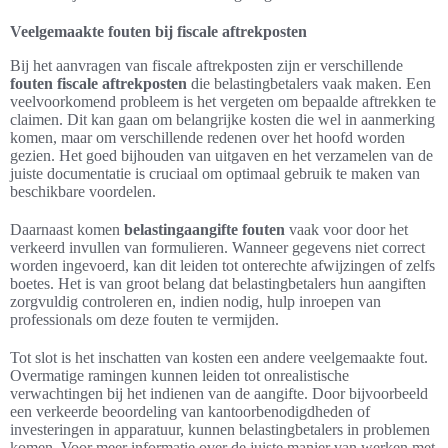
Veelgemaakte fouten bij fiscale aftrekposten
Bij het aanvragen van fiscale aftrekposten zijn er verschillende
fouten fiscale aftrekposten
die belastingbetalers vaak maken. Een
veelvoorkomend probleem is het vergeten om bepaalde aftrekken te
claimen. Dit kan gaan om belangrijke kosten die wel in aanmerking
komen, maar om verschillende redenen over het hoofd worden
gezien. Het goed bijhouden van uitgaven en het verzamelen van de
juiste documentatie is cruciaal om optimaal gebruik te maken van
beschikbare voordelen.
Daarnaast komen
belastingaangifte fouten
vaak voor door het
verkeerd invullen van formulieren. Wanneer gegevens niet correct
worden ingevoerd, kan dit leiden tot onterechte afwijzingen of zelfs
boetes. Het is van groot belang dat belastingbetalers hun aangiften
zorgvuldig controleren en, indien nodig, hulp inroepen van
professionals om deze fouten te vermijden.
Tot slot is het inschatten van kosten een andere veelgemaakte fout.
Overmatige ramingen kunnen leiden tot onrealistische
verwachtingen bij het indienen van de aangifte. Door bijvoorbeeld
een verkeerde beoordeling van kantoorbenodigdheden of
investeringen in apparatuur, kunnen belastingbetalers in problemen
komen. Voor meer informatie over de juiste manier van werken met