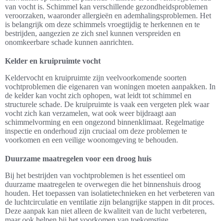
van vocht is. Schimmel kan verschillende gezondheidsproblemen
veroorzaken, waaronder allergieën en ademhalingsproblemen. Het
is belangrijk om deze schimmels vroegtijdig te herkennen en te
bestrijden, aangezien ze zich snel kunnen verspreiden en
onomkeerbare schade kunnen aanrichten.
Kelder en kruipruimte vocht
Keldervocht en kruipruimte zijn veelvoorkomende soorten
vochtproblemen die eigenaren van woningen moeten aanpakken. In
de kelder kan vocht zich ophopen, wat leidt tot schimmel en
structurele schade. De kruipruimte is vaak een vergeten plek waar
vocht zich kan verzamelen, wat ook weer bijdraagt aan
schimmelvorming en een ongezond binnenklimaat. Regelmatige
inspectie en onderhoud zijn cruciaal om deze problemen te
voorkomen en een veilige woonomgeving te behouden.
Duurzame maatregelen voor een droog huis
Bij het bestrijden van vochtproblemen is het essentieel om
duurzame maatregelen te overwegen die het binnenshuis droog
houden. Het toepassen van isolatietechnieken en het verbeteren van
de luchtcirculatie en ventilatie zijn belangrijke stappen in dit proces.
Deze aanpak kan niet alleen de kwaliteit van de lucht verbeteren,
maar ook helpen bij het voorkomen van toekomstige