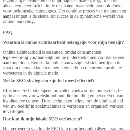
regelmatig te evalueren en rapportages te maken, krijgt men niet
alleen een beter inzicht in de resultaten, maar stelt men ook doelen
voor toekomstige campagnes. Het continue proces van metingen en
aanpassingen is de sleutel tot succes in de dynamische wereld van
online marketing.
FAQ
Waarom is online zichtbaarheid belangrijk voor mijn bedrijf?
Online zichtbaarheid is essentieel omdat consumenten
tegenwoordig voornamelijk online onderzoek doen voordat ze een
aankoop doen. Een sterke online aanwezigheid stelt bedrijven in
staat om nieuwe klanten te bereiken en hun concurrentiepositie te
verbeteren in de digitale markt.
Welke SEO-strategieën zijn het meest effectief?
Effectieve SEO-strategieën omvatten zoekwoordenonderzoek, het
optimaliseren van website-inhoud, linkbuilding en het creëren van
kwalitatieve content. Deze technieken helpen om de vindbaarheid
van uw bedrijf in zoekmachines te vergroten en organisch verkeer
te verhogen.
Hoe kan ik mijn lokale SEO verbeteren?
Het verbeteren van lokale SEO kan door het optimaliseren van uw