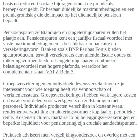
basis en reduceert sociale bijdragen omdat de premie als
beroepskost geldt. Er bestaan duidelijke maximumbedragen en een
premiegrondslag die de impact op het uiteindelijke pensioen
bepaalt.
Pensioensparen zelfstandigen en langetermijnsparen vullen het
plaatje aan. Pensioensparen kent een jaarlijks fiscaal voordeel met
vaste maximumbedragen en is beschikbaar in bancaire en
verzekeringsvorm. Banken zoals BNP Paribas Fortis bieden
spaarproducten, terwijl verzekeraars aanvullende fiscale opties en
uitkeringsvormen bieden. Langetermijnsparen combineert
belastingvoordeel met hogere plafonds, waardoor het
complementair is aan VAPZ België.
Groepsverzekeringen en individuele levensverzekeringen zijn
interessant voor wie toegang heeft via vennootschap of
werknemersstatus. Groepsverzekeringen hebben vaak lagere kosten
en fiscale voordelen voor werkgevers en zelfstandigen met
personeel. Individuele producten verschillen in kostenniveau,
rendementverwachting en uitkeringsvormen: kapitaal of periodieke
rente. Kostenstructuren, marktrisico bij beleggingsverzekeringen en
beperkte liquiditeit voor pensionering zijn cruciale aandachtspunten.
Praktisch adviseert men vergelijkingsonderzoek en overleg met een