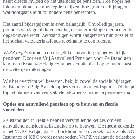
heeft directe invloed op het uiteindelijke pensioen. Hoe hoger het
inkomen binnen de opgelegde schijven, hoe groter de bijdragen,
wat doorgaans leidt tot hogere pensioenrechten.
Het aantal bijdragejaren is even belangrijk. Onvolledige jaren,
periodes van lage bijdragebetaling of onderbrekingen reduceren het
opgebouwde recht. Zelfstandigen wordt aangeraden hun dossier bij
het sociaal verzekeringsfonds regelmatig te controleren.
VAPZ regels
vormen een mogelijke aanvulling op het wettelijk
pensioen. Door een Vrij Aanvullend Pensioen voor Zelfstandigen
kan men fiscaal voordelig extra pensioenkapitaal opbouwen naast
de wettelijke uitkeringen.
Wie het overzicht wil bewaren, bekijkt zowel de sociale bijdragen
zelfstandigen België als de opties voor aanvullend sparen. Dit helpt
bij het plannen van een stabiele inkomenssituatie na pensionering.
Opties om aanvullend pensioen op te bouwen en fiscale
voordelen
Zelfstandigen in België hebben verschillende keuzes om een
aanvullend pensioen zelfstandige op te bouwen. De meest gekende
is het VAPZ België, dat via boekhouders en verzekeraars zoals AG
Insurance of KBC wordt aangeboden. VAPZ verlaagt de belastbare