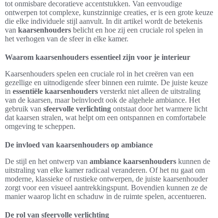
tot onmisbare decoratieve accentstukken. Van eenvoudige
ontwerpen tot complexe, kunstzinnige creaties, er is een grote keuze
die elke individuele stijl aanvult. In dit artikel wordt de betekenis
van
kaarsenhouders
belicht en hoe zij een cruciale rol spelen in
het verhogen van de sfeer in elke kamer.
Waarom kaarsenhouders essentieel zijn voor je interieur
Kaarsenhouders spelen een cruciale rol in het creëren van een
gezellige en uitnodigende sfeer binnen een ruimte. De juiste keuze
in
essentiële kaarsenhouders
versterkt niet alleen de uitstraling
van de kaarsen, maar beïnvloedt ook de algehele ambiance. Het
gebruik van
sfeervolle verlichting
ontstaat door het warmere licht
dat kaarsen stralen, wat helpt om een ontspannen en comfortabele
omgeving te scheppen.
De invloed van kaarsenhouders op ambiance
De stijl en het ontwerp van
ambiance kaarsenhouders
kunnen de
uitstraling van elke kamer radicaal veranderen. Of het nu gaat om
moderne, klassieke of rustieke ontwerpen, de juiste kaarsenhouder
zorgt voor een visueel aantrekkingspunt. Bovendien kunnen ze de
manier waarop licht en schaduw in de ruimte spelen, accentueren.
De rol van sfeervolle verlichting