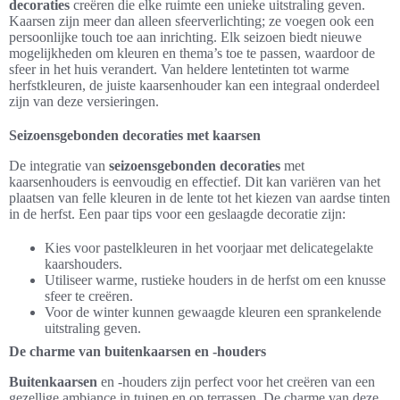
decoraties
creëren die elke ruimte een unieke uitstraling geven.
Kaarsen zijn meer dan alleen sfeerverlichting; ze voegen ook een
persoonlijke touch toe aan inrichting. Elk seizoen biedt nieuwe
mogelijkheden om kleuren en thema’s toe te passen, waardoor de
sfeer in het huis verandert. Van heldere lentetinten tot warme
herfstkleuren, de juiste kaarsenhouder kan een integraal onderdeel
zijn van deze versieringen.
Seizoensgebonden decoraties met kaarsen
De integratie van
seizoensgebonden decoraties
met
kaarsenhouders is eenvoudig en effectief. Dit kan variëren van het
plaatsen van felle kleuren in de lente tot het kiezen van aardse tinten
in de herfst. Een paar tips voor een geslaagde decoratie zijn:
Kies voor pastelkleuren in het voorjaar met delicategelakte
kaarshouders.
Utiliseer warme, rustieke houders in de herfst om een knusse
sfeer te creëren.
Voor de winter kunnen gewaagde kleuren een sprankelende
uitstraling geven.
De charme van buitenkaarsen en -houders
Buitenkaarsen
en -houders zijn perfect voor het creëren van een
gezellige ambiance in tuinen en op terrassen. De charme van deze