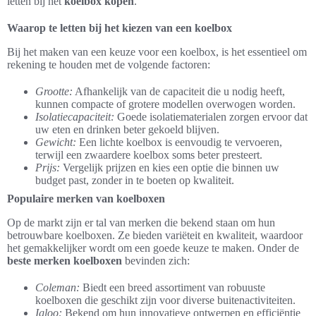
letten bij het
koelbox kopen
.
Waarop te letten bij het kiezen van een koelbox
Bij het maken van een keuze voor een koelbox, is het essentieel om
rekening te houden met de volgende factoren:
Grootte:
Afhankelijk van de capaciteit die u nodig heeft,
kunnen compacte of grotere modellen overwogen worden.
Isolatiecapaciteit:
Goede isolatiematerialen zorgen ervoor dat
uw eten en drinken beter gekoeld blijven.
Gewicht:
Een lichte koelbox is eenvoudig te vervoeren,
terwijl een zwaardere koelbox soms beter presteert.
Prijs:
Vergelijk prijzen en kies een optie die binnen uw
budget past, zonder in te boeten op kwaliteit.
Populaire merken van koelboxen
Op de markt zijn er tal van merken die bekend staan om hun
betrouwbare koelboxen. Ze bieden variëteit en kwaliteit, waardoor
het gemakkelijker wordt om een goede keuze te maken. Onder de
beste merken koelboxen
bevinden zich:
Coleman:
Biedt een breed assortiment van robuuste
koelboxen die geschikt zijn voor diverse buitenactiviteiten.
Igloo:
Bekend om hun innovatieve ontwerpen en efficiëntie