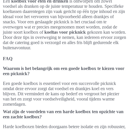
Een
koelbox voor eten en drinken
is ontworpen om zowel
voedsel als dranken op de juiste temperatuur te houden. Specifieke
koeltassen daarentegen zijn vaak gericht op één type inhoud en zijn
ideaal voor het vervoeren van bijvoorbeeld alleen drankjes of
snacks. Voor een geslaagde picknick is het cruciaal om te
overwegen wat er precies meegenomen moet worden, zodat de
juiste soort koelbox of
koeltas voor picknick
gekozen kan worden.
Door deze tips in overweging te nemen, kan iedereen ervoor zorgen
dat de catering goed is verzorgd en alles fris blijft gedurende elk
buitenavontuur.
FAQ
Waarom is het belangrijk om een goede koelbox te kiezen voor
een picknick?
Een goede koelbox is essentieel voor een succesvolle picknick
omdat deze ervoor zorgt dat voedsel en drankjes koel en vers
blijven. Dit vermindert de kans op bederf en vergroot het plezier
van het en zorgt voor voedselveiligheid, vooral tijdens warme
zomerdagen.
Wat zijn de voordelen van een harde koelbox ten opzichte van
een zachte koelbox?
Harde koelboxen bieden doorgaans betere isolatie en zijn robuuster,