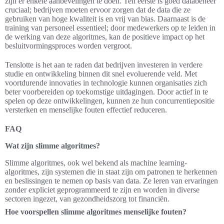
zijn er enkele aanbevelingen te doen. Ten eerste is goed databeheer
cruciaal; bedrijven moeten ervoor zorgen dat de data die ze
gebruiken van hoge kwaliteit is en vrij van bias. Daarnaast is de
training van personeel essentieel; door medewerkers op te leiden in
de werking van deze algoritmes, kan de positieve impact op het
besluitvormingsproces worden vergroot.
Tenslotte is het aan te raden dat bedrijven investeren in verdere
studie en ontwikkeling binnen dit snel evoluerende veld. Met
voortdurende innovaties in technologie kunnen organisaties zich
beter voorbereiden op toekomstige uitdagingen. Door actief in te
spelen op deze ontwikkelingen, kunnen ze hun concurrentiepositie
versterken en menselijke fouten effectief reduceren.
FAQ
Wat zijn slimme algoritmes?
Slimme algoritmes, ook wel bekend als machine learning-
algoritmes, zijn systemen die in staat zijn om patronen te herkennen
en beslissingen te nemen op basis van data. Ze leren van ervaringen
zonder expliciet geprogrammeerd te zijn en worden in diverse
sectoren ingezet, van gezondheidszorg tot financiën.
Hoe voorspellen slimme algoritmes menselijke fouten?