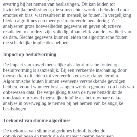
ervaring bij het nemen van beslissingen. Dit kan leiden tot
inzichtelijke beslissingen, die soms echter worden beïnvloed door
emoties en bias, wat resulteert in menselijke fouten. In vergelijking
bieden algoritmes een meer gestructureerde benadering. Ze
analyseren grote hoeveelheden gegevens en geven objectieve
resultaten, maar deze zijn volledig afhankelijk van de kwaliteit van
de data. Slechte gegevens kunnen leiden tot algoritmische fouten
die schadelijke implicaties hebben.
Impact op besluitvorming
De impact van zowel menselijke als algoritmische fouten op
besluitvorming is aanzienlijk. Bij een verkeerde inschatting door
mensen kan dit leiden tot verkeerde keuzes op lange termijn.
Algoritmische fouten kunnen eveneens verstrekkende gevolgen
hebben, vooral wanneer beslissingen worden genomen op basis van
onbewezen data. De vergelijking tussen de twee benadrukt de
noodzaak om zowel menselijke intuïtie als betrouwbare data-
analyse in overweging te nemen bij het nemen van belangrijke
beslissingen.
Toekomst van slimme algoritmes
De toekomst van slimme algoritmes belooft boeiende
ontwikkelingen en trends die de manier waarop bedrijven