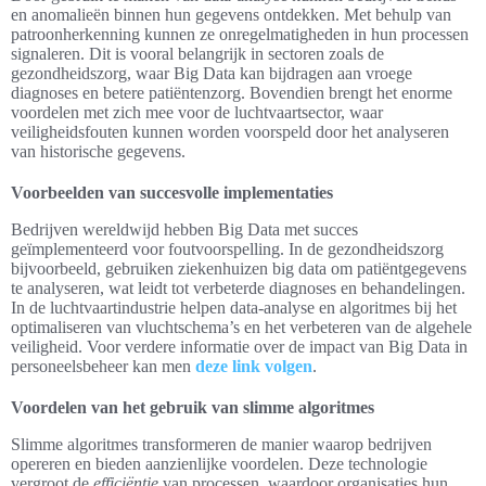
en anomalieën binnen hun gegevens ontdekken. Met behulp van
patroonherkenning kunnen ze onregelmatigheden in hun processen
signaleren. Dit is vooral belangrijk in sectoren zoals de
gezondheidszorg, waar Big Data kan bijdragen aan vroege
diagnoses en betere patiëntenzorg. Bovendien brengt het enorme
voordelen met zich mee voor de luchtvaartsector, waar
veiligheidsfouten kunnen worden voorspeld door het analyseren
van historische gegevens.
Voorbeelden van succesvolle implementaties
Bedrijven wereldwijd hebben Big Data met succes
geïmplementeerd voor foutvoorspelling. In de gezondheidszorg
bijvoorbeeld, gebruiken ziekenhuizen big data om patiëntgegevens
te analyseren, wat leidt tot verbeterde diagnoses en behandelingen.
In de luchtvaartindustrie helpen data-analyse en algoritmes bij het
optimaliseren van vluchtschema’s en het verbeteren van de algehele
veiligheid. Voor verdere informatie over de impact van Big Data in
personeelsbeheer kan men
deze link volgen
.
Voordelen van het gebruik van slimme algoritmes
Slimme algoritmes transformeren de manier waarop bedrijven
opereren en bieden aanzienlijke voordelen. Deze technologie
vergroot de
efficiëntie
van processen, waardoor organisaties hun