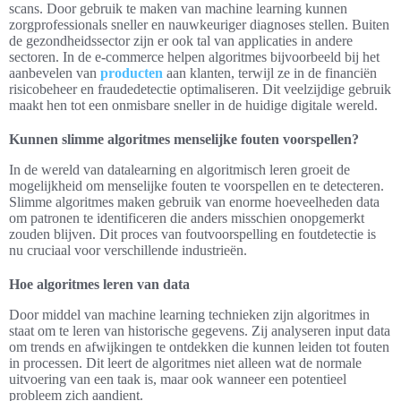
scans. Door gebruik te maken van machine learning kunnen
zorgprofessionals sneller en nauwkeuriger diagnoses stellen. Buiten
de gezondheidssector zijn er ook tal van applicaties in andere
sectoren. In de e-commerce helpen algoritmes bijvoorbeeld bij het
aanbevelen van
producten
aan klanten, terwijl ze in de financiën
risicobeheer en fraudedetectie optimaliseren. Dit veelzijdige gebruik
maakt hen tot een onmisbare sneller in de huidige digitale wereld.
Kunnen slimme algoritmes menselijke fouten voorspellen?
In de wereld van datalearning en algoritmisch leren groeit de
mogelijkheid om menselijke fouten te voorspellen en te detecteren.
Slimme algoritmes maken gebruik van enorme hoeveelheden data
om patronen te identificeren die anders misschien onopgemerkt
zouden blijven. Dit proces van foutvoorspelling en foutdetectie is
nu cruciaal voor verschillende industrieën.
Hoe algoritmes leren van data
Door middel van machine learning technieken zijn algoritmes in
staat om te leren van historische gegevens. Zij analyseren input data
om trends en afwijkingen te ontdekken die kunnen leiden tot fouten
in processen. Dit leert de algoritmes niet alleen wat de normale
uitvoering van een taak is, maar ook wanneer een potentieel
probleem zich aandient.