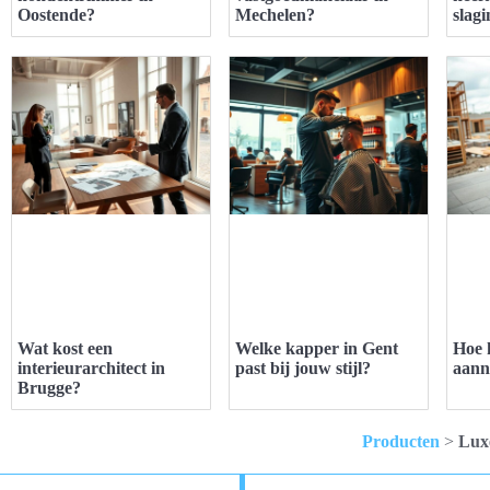
Oostende?
Mechelen?
slag
Wat kost een
Welke kapper in Gent
Hoe k
interieurarchitect in
past bij jouw stijl?
aann
Brugge?
Producten
>
Luxe