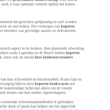
oek is naar optimale controle tijdens het koken.
betekent dat gerechten gelijkmatig en snel worden
auteren en snel koken. Het vermogen van
koperen
et bereiden van gevoelige sauzen en delicatessen.
thetisch aspect in de keuken. Hun glanzende afwerking
 Merken zoals Lagostina en de Buyer bieden
koperen
uik, maar ook als mooie
luxe keukenaccessoires
 van hun schoonheid en functionaliteit. Koper kan na
verzorging blijven deze
koperen kookwaren
een
e koperreiniger helpt niet alleen om de visuele
scheid nemen van hun unieke eigenschappen.
iet-schurende schoonmaakmethoden te gebruiken.
zachte doek of spons kan helpen om het oppervlak