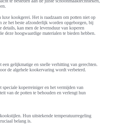
acht te besteden aan de juiste schoonmaaktechnieken,
ven.
n luxe kookgerei. Het is raadzaam om potten niet op
n ze het beste afzonderlijk worden opgeborgen, bij
e details, kan men de levensduur van koperen
die deze hoogwaardige materialen te bieden hebben.
 een gelijkmatige en snelle verhitting van gerechten.
door de algehele kookervaring wordt verbeterd.
 speciale koperreiniger en het vermijden van
eit van de potten te behouden en verlengt hun
 kookstijlen. Hun uitstekende temperatuurregeling
ruciaal belang is.