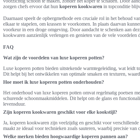
voorzichtig schoon te maken, zonder het koper te schaden. Door aand
zorgen chefs ervoor dat hun
koperen kookwaren
in topconditie blij
Daarnaast speelt de opbergmethode een cruciale rol in het behoud va
elkaar te stapelen, om krassen te voorkomen. In plaats daarvan kunne
voorkeur in een droge omgeving. Door aandacht te schenken aan dez
kookwaren aanzienlijk verlengen en genieten van de vele voordelen 
FAQ
Wat zijn de voordelen van luxe koperen potten?
Luxe koperen potten bieden uitstekende warmtegeleiding, wat leidt tot
Dit helpt bij het ontwikkelen van optimale smaken en texturen, waar
Hoe moet ik luxe koperen potten onderhouden?
Het onderhoud van luxe koperen potten omvat regelmatig poetsen met
schurende schoonmaakmiddelen. Dit helpt om de glans en functionalit
levensduur.
Zijn koperen kookwaren geschikt voor elke kookstijl?
Ja, koperen kookwaren zijn veelzijdig en geschikt voor verschillende
maakt ze ideaal voor technieken zoals sauteren, waarbij precisie van c
Welke merken bieden hoogwaardige koperen pannen aan?