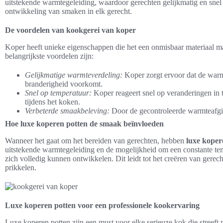
uitstekende warmtegeleiding, waardoor gerechten gelijkmatig en snel
ontwikkeling van smaken in elk gerecht.
De voordelen van kookgerei van koper
Koper heeft unieke eigenschappen die het een onmisbaar materiaal ma
belangrijkste voordelen zijn:
Gelijkmatige warmteverdeling:
Koper zorgt ervoor dat de warmt
branderigheid voorkomt.
Snel op temperatuur:
Koper reageert snel op veranderingen in
tijdens het koken.
Verbeterde smaakbeleving:
Door de gecontroleerde warmteafgif
Hoe luxe koperen potten de smaak beïnvloeden
Wanneer het gaat om het bereiden van gerechten, hebben
luxe koper
uitstekende warmtegeleiding en de mogelijkheid om een constante t
zich volledig kunnen ontwikkelen. Dit leidt tot het creëren van gerech
prikkelen.
Luxe koperen potten voor een professionele kookervaring
Luxe koperen potten zijn een must voor elke serieuze kok die streeft