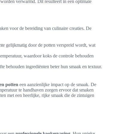
 worden verwarmd. Dit resulteert in een optimale
ken voor de bereiding van culinaire creaties. De
e gelijkmatig door de potten verspreid wordt, wat
 temperatuur, waardoor koks de controle behouden
te behouden ingrediënten beter hun smaak en textuur.
en potten
een aanzienlijke impact op de smaak. De
emperatuur te handhaven zorgen ervoor dat smaken
ten met een heerlijke, rijke smaak die de zintuigen
 naar een
professionele kookervaring
. Hun unieke