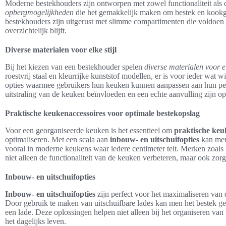
Moderne bestekhouders zijn ontworpen met zowel functionaliteit als
opbergmogelijkheden
die het gemakkelijk maken om bestek en kookger
bestekhouders zijn uitgerust met slimme compartimenten die voldoen 
overzichtelijk blijft.
Diverse materialen voor elke stijl
Bij het kiezen van een bestekhouder spelen
diverse materialen voor el
roestvrij staal en kleurrijke kunststof modellen, er is voor ieder wa
opties waarmee gebruikers hun keuken kunnen aanpassen aan hun pers
uitstraling van de keuken beïnvloeden en een echte aanvulling zijn op 
Praktische keukenaccessoires voor optimale bestekopslag
Voor een georganiseerde keuken is het essentieel om
praktische keu
optimaliseren. Met een scala aan
inbouw- en uitschuifopties
kan men 
vooral in moderne keukens waar iedere centimeter telt. Merken zoals
niet alleen de functionaliteit van de keuken verbeteren, maar ook zorg
Inbouw- en uitschuifopties
Inbouw- en uitschuifopties
zijn perfect voor het maximaliseren van d
Door gebruik te maken van uitschuifbare lades kan men het bestek gem
een lade. Deze oplossingen helpen niet alleen bij het organiseren va
het dagelijks leven.