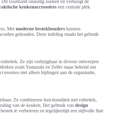
res. Dit voorkomt onnodig zoeken en verhoogt de
raktische keukenaccessoires
een centrale plek.
oces. Met
moderne bestekhouders
kunnen
k worden gehouden. Deze indeling maakt het gebruik
esthetiek. Ze zijn verkrijgbaar in diverse ontwerpen
g. Merken zoals Yamazaki en Zeller staan bekend om
essoires niet alleen bijdragen aan de organisatie,
baar. Ze combineren functionaliteit met esthetiek,
straling van de keuken. Het gebruik van
design
tek te verbeteren en tegelijkertijd een stijlvolle flair