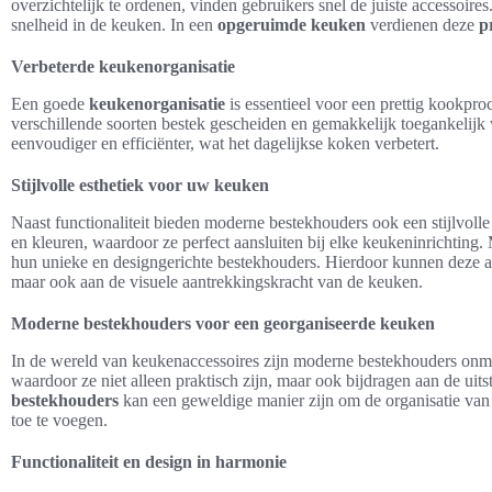
overzichtelijk te ordenen, vinden gebruikers snel de juiste accessoi
snelheid in de keuken. In een
opgeruimde keuken
verdienen deze
p
Verbeterde keukenorganisatie
Een goede
keukenorganisatie
is essentieel voor een prettig kookpr
verschillende soorten bestek gescheiden en gemakkelijk toegankelij
eenvoudiger en efficiënter, wat het dagelijkse koken verbetert.
Stijlvolle esthetiek voor uw keuken
Naast functionaliteit bieden moderne bestekhouders ook een stijlvolle 
en kleuren, waardoor ze perfect aansluiten bij elke keukeninrichtin
hun unieke en designgerichte bestekhouders. Hierdoor kunnen deze acc
maar ook aan de visuele aantrekkingskracht van de keuken.
Moderne bestekhouders voor een georganiseerde keuken
In de wereld van keukenaccessoires zijn moderne bestekhouders onmis
waardoor ze niet alleen praktisch zijn, maar ook bijdragen aan de uit
bestekhouders
kan een geweldige manier zijn om de organisatie van bes
toe te voegen.
Functionaliteit en design in harmonie