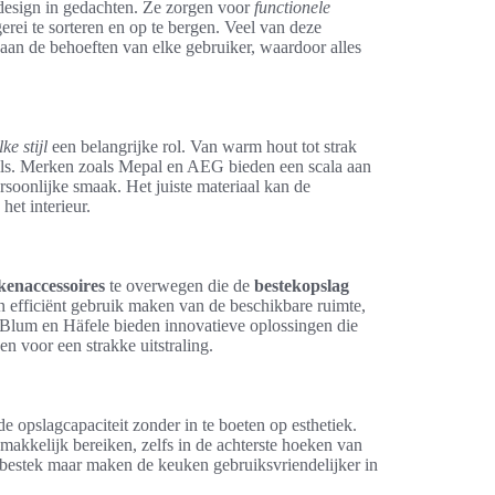
 design in gedachten. Ze zorgen voor
functionele
ei te sorteren en op te bergen. Veel van deze
aan de behoeften van elke gebruiker, waardoor alles
ke stijl
een belangrijke rol. Van warm hout tot strak
t wils. Merken zoals Mepal en AEG bieden een scala aan
oonlijke smaak. Het juiste materiaal kan de
het interieur.
kenaccessoires
te overwegen die de
bestekopslag
efficiënt gebruik maken van de beschikbare ruimte,
 Blum en Häfele bieden innovatieve oplossingen die
en voor een strakke uitstraling.
e opslagcapaciteit zonder in te boeten op esthetiek.
akkelijk bereiken, zelfs in de achterste hoeken van
n bestek maar maken de keuken gebruiksvriendelijker in