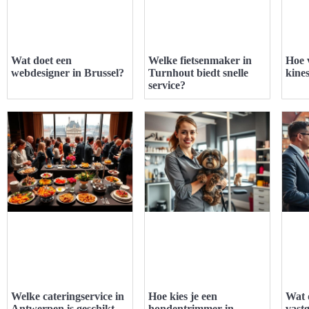
Wat doet een
Welke fietsenmaker in
Hoe 
webdesigner in Brussel?
Turnhout biedt snelle
kine
service?
Welke cateringservice in
Hoe kies je een
Wat 
Antwerpen is geschikt
hondentrimmer in
vast