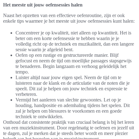
Het meeste uit jouw oefensessies halen
Naast het opzetten van een effectieve oefenroutine, zijn er ook
enkele tips waarmee je het meeste uit jouw oefensessies kunt halen:
Concentreer je op kwaliteit, niet alleen op kwantiteit. Het is
beter om een korte oefensessie te hebben waarin je je
volledig richt op de techniek en muzikaliteit, dan een langere
sessie waarin je afgeleid bent.
Oefen op een rustige en gestructureerde manier. Blijf
gefocust en neem de tijd om moeilijke passages stapsgewijs
te benaderen. Begin langzaam en verhoog geleidelijk het
tempo.
Luister altijd naar jouw eigen spel. Neem de tijd om te
luisteren naar de klank en de articulatie van de noten die je
speelt. Dit zal je helpen om jouw techniek en expressie te
verbeteren.
Vermijd het aanleren van slechte gewoontes. Let op je
houding, handpositie en ademhaling tijdens het spelen. Dit
zal je helpen om blessures te voorkomen en een goede
techniek te ontwikkelen.
Onthoud dat consistente praktijk van cruciaal belang is bij het leren
van een muziekinstrument. Door regelmatig te oefenen en jezelf uit
te dagen, zul je merken dat je steeds beter wordt en meer plezier
beleeft aan het bespelen van je muziekinstrument.