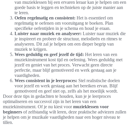
van muzieklessen bij een ervaren leraar kan je helpen om een
goede basis te leggen en technieken op de juiste manier aan
te leren.
Oefen regelmatig en consistent:
Het is essentieel om
regelmatig te oefenen om vooruitgang te boeken. Plan
specifieke oefentijden in je schema en houd je eraan.
Luister naar muziek en analyseer:
Luister naar muziek die
je inspireert en probeer de structuur, melodieën en ritmes te
analyseren. Dit zal je helpen om een dieper begrip van
muziek te krijgen.
Wees geduldig en geef jezelf de tijd:
Het leren van een
muziekinstrument kost tijd en oefening. Wees geduldig met
jezelf en geniet van het proces. Verwacht geen directe
perfectie, maar blijf gemotiveerd en werk gestaag aan je
vaardigheden.
Wees consistent in je leerproces:
Stel realistische doelen
voor jezelf en werk gestaag aan het bereiken ervan. Blijf
gemotiveerd en geef niet op, zelfs als het moeilijk wordt.
Door deze tips in gedachten te houden, kun je je leerproces
optimaliseren en succesvol zijn in het leren van een
muziekinstrument. Of je nu kiest voor
muzieklessen voor
beginners
of zelfstandig wilt leren, deze praktische adviezen zullen
je helpen om je muzikale vaardigheden naar een hoger niveau te
tillen.