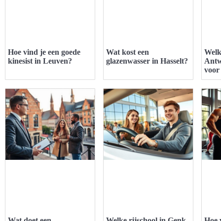
Hoe vind je een goede
Wat kost een
Welk
kinesist in Leuven?
glazenwasser in Hasselt?
Antw
voor 
Wat doet een
Welke rijschool in Genk
Hoe 