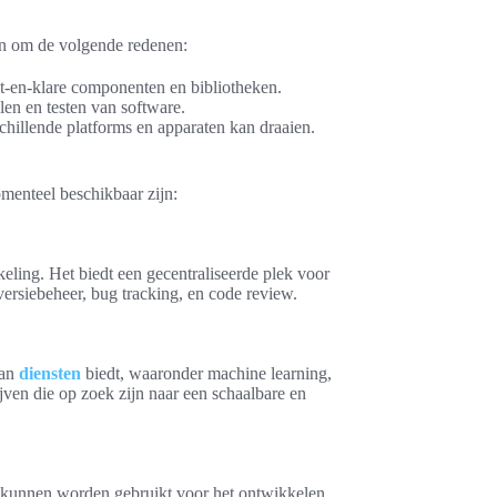
en om de volgende redenen:
t-en-klare componenten en bibliotheken.
en en testen van software.
hillende platforms en apparaten kan draaien.
menteel beschikbaar zijn:
eling. Het biedt een gecentraliseerde plek voor
ersiebeheer, bug tracking, en code review.
aan
diensten
biedt, waaronder machine learning,
jven die op zoek zijn naar een schaalbare en
 kunnen worden gebruikt voor het ontwikkelen,