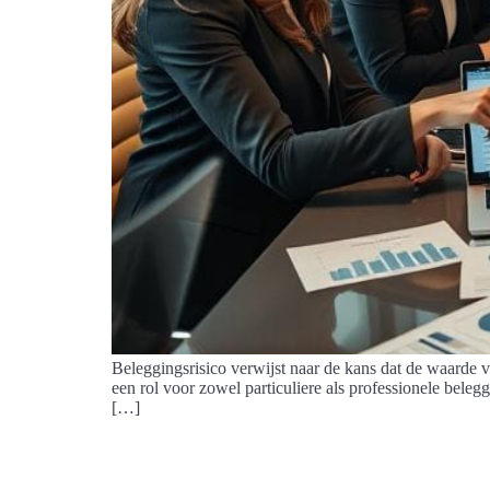
Beleggingsrisico verwijst naar de kans dat de waarde va
een rol voor zowel particuliere als professionele beleg
[…]