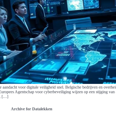
e aandacht voor digitale veiligheid snel. Belgische bedrijven en overhe
ropees Agentschap voor cyberbeveiliging wijzen op een stijging van 
s, […]
Archive for Datalekken