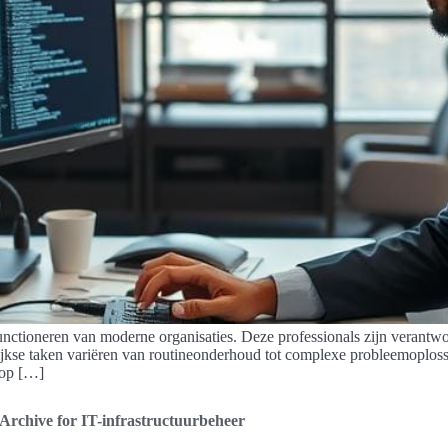
functioneren van moderne organisaties. Deze professionals zijn verant
kse taken variëren van routineonderhoud tot complexe probleemoplossin
 op […]
Archive for IT-infrastructuurbeheer