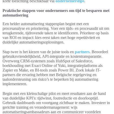
korte toelichting beschikbaar via
ondernemerstips
.
Praktische stappen voor ondernemers om tijd te besparen met
automatisering
Een helder automatisering stappenplan begint met een
procesanalyse en prioritering. Voer een tijds- en procesaudit uit om
terugkerende, tijdrovende taken te identificeren. Prioriteer op basis
van ROI en impact: kies eerst taken met hoge repetitiviteit en
duidelijke automatiseringsoplossingen.
Stap twee is het kiezen van de juiste tools en
partners
. Beoordeel
gebruiksvriendelijkheid, API-integratie en kostentransparantie.
Overweeg CRM-systemen zoals HubSpot of Salesforce,
boekhouding met Exact Online of Yuki, integratieplatforms als
Zapier en Make, en BI-tools zoals Power BI. Zoek lokale IT-
partners die ervaring hebben met Belgische regelgeving en
taalondersteuning om risico’s te beperken bij automatisering
implementeren.
Begin met een kleinschalige pilot en meet resultaten aan de hand
van duidelijke KPI’s: tijdwinst, foutreductie en doorlooptijd.
Gebruik dashboards om voortgang zichtbaar te maken. Investeer in
gerichte training en verandermanagement: wijs
automatiseringsambassadeurs aan en communiceer voordelen