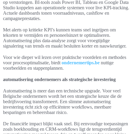
op verstoringen. BI-tools zoals Power BI, Tableau en Google Data
Studio koppelen aan operationele systemen voor live KPI-tracking.
Actuele dashboards tonen voorraadniveaus, cashflow en
campagneprestaties.
Met alerts op kritieke KPI’s kunnen teams snel ingrijpen om
tekorten te vermijden en personeelsinzet te optimaliseren.
Automatisering plus data-analyse zorgt voor vroegtijdige
signalering van trends en maakt besluiten korter en nauwkeuriger.
Voor wie dieper wil lezen over praktische voordelen en methodes
voor procesoptimalisatie, biedt
ondernemertips.be
nuttige
voorbeelden en stappenplannen.
automatisering ondernemers als strategische investering
Automatisering is meer dan een technische upgrade. Voor veel
Belgische ondernemers wordt het een strategische keuze die de
bedrijfsvoering transformeert. Een slimme automatisering
investering richt zich op efficiëntere workflows, meetbare
besparingen en beheersbaar risico.
De financiële impact blijkt vaak snel. Bij eenvoudige toepassingen
zoals boekhouding en CRM-workflows ligt de terugverdientijd