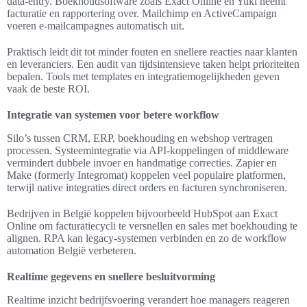
data-entry. Boekhoudsoftware zoals Exact Online en Yuki neemt
facturatie en rapportering over. Mailchimp en ActiveCampaign
voeren e-mailcampagnes automatisch uit.
Praktisch leidt dit tot minder fouten en snellere reacties naar klanten
en leveranciers. Een audit van tijdsintensieve taken helpt prioriteiten
bepalen. Tools met templates en integratiemogelijkheden geven
vaak de beste ROI.
Integratie van systemen voor betere workflow
Silo’s tussen CRM, ERP, boekhouding en webshop vertragen
processen. Systeemintegratie via API-koppelingen of middleware
vermindert dubbele invoer en handmatige correcties. Zapier en
Make (formerly Integromat) koppelen veel populaire platformen,
terwijl native integraties direct orders en facturen synchroniseren.
Bedrijven in België koppelen bijvoorbeeld HubSpot aan Exact
Online om facturatiecycli te versnellen en sales met boekhouding te
alignen. RPA kan legacy-systemen verbinden en zo de workflow
automation België verbeteren.
Realtime gegevens en snellere besluitvorming
Realtime inzicht bedrijfsvoering verandert hoe managers reageren