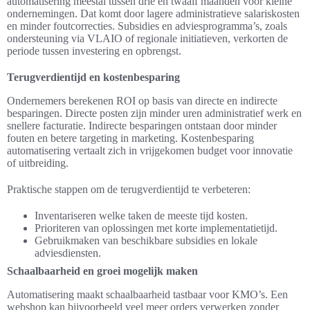
automatisering meestal tussen drie en twaalf maanden voor kleine
ondernemingen. Dat komt door lagere administratieve salariskosten
en minder foutcorrecties. Subsidies en adviesprogramma’s, zoals
ondersteuning via VLAIO of regionale initiatieven, verkorten de
periode tussen investering en opbrengst.
Terugverdientijd en kostenbesparing
Ondernemers berekenen ROI op basis van directe en indirecte
besparingen. Directe posten zijn minder uren administratief werk en
snellere facturatie. Indirecte besparingen ontstaan door minder
fouten en betere targeting in marketing. Kostenbesparing
automatisering vertaalt zich in vrijgekomen budget voor innovatie
of uitbreiding.
Praktische stappen om de terugverdientijd te verbeteren:
Inventariseren welke taken de meeste tijd kosten.
Prioriteren van oplossingen met korte implementatietijd.
Gebruikmaken van beschikbare subsidies en lokale
adviesdiensten.
Schaalbaarheid en groei mogelijk maken
Automatisering maakt schaalbaarheid tastbaar voor KMO’s. Een
webshop kan bijvoorbeeld veel meer orders verwerken zonder