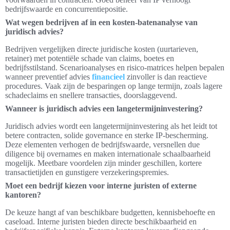
bedrijfswaarde en concurrentiepositie.
Wat wegen bedrijven af in een kosten-batenanalyse van
juridisch advies?
Bedrijven vergelijken directe juridische kosten (uurtarieven,
retainer) met potentiële schade van claims, boetes en
bedrijfsstilstand. Scenarioanalyses en risico-matrices helpen bepalen
wanneer preventief advies
financieel
zinvoller is dan reactieve
procedures. Vaak zijn de besparingen op lange termijn, zoals lagere
schadeclaims en snellere transacties, doorslaggevend.
Wanneer is juridisch advies een langetermijninvestering?
Juridisch advies wordt een langetermijninvestering als het leidt tot
betere contracten, solide governance en sterke IP-bescherming.
Deze elementen verhogen de bedrijfswaarde, versnellen due
diligence bij overnames en maken internationale schaalbaarheid
mogelijk. Meetbare voordelen zijn minder geschillen, kortere
transactietijden en gunstigere verzekeringspremies.
Moet een bedrijf kiezen voor interne juristen of externe
kantoren?
De keuze hangt af van beschikbare budgetten, kennisbehoefte en
caseload. Interne juristen bieden directe beschikbaarheid en