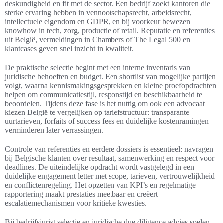
deskundigheid en fit met de sector. Een bedrijf zoekt kantoren die
sterke ervaring hebben in vennootschapsrecht, arbeidsrecht,
intellectuele eigendom en GDPR, en bij voorkeur bewezen
knowhow in tech, zorg, productie of retail. Reputatie en referenties
uit België, vermeldingen in Chambers of The Legal 500 en
klantcases geven snel inzicht in kwaliteit.
De praktische selectie begint met een interne inventaris van
juridische behoeften en budget. Een shortlist van mogelijke partijen
volgt, waarna kennismakingsgesprekken en kleine proefopdrachten
helpen om communicatiestijl, responstijd en beschikbaarheid te
beoordelen. Tijdens deze fase is het nuttig om ook een advocaat
kiezen België te vergelijken op tariefstructuur: transparante
uurtarieven, forfaits of success fees en duidelijke kostenramingen
verminderen later verrassingen.
Controle van referenties en eerdere dossiers is essentieel: navragen
bij Belgische klanten over resultaat, samenwerking en respect voor
deadlines. De uiteindelijke opdracht wordt vastgelegd in een
duidelijke engagement letter met scope, tarieven, vertrouwelijkheid
en conflictenregeling. Het opzetten van KPI’s en regelmatige
rapportering maakt prestaties meetbaar en creëert
escalatiemechanismen voor kritieke kwesties.
Bij bedrijfsjurist selectie en juridische due diligence advies spelen