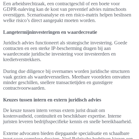
Een arbeidsrechtzaak, een contractgeschil of een boete voor
GDPR-naleving kan de kost van preventief advies ruimschoots
overstijgen. Scenarioanalyse en een risico-matrix helpen beslissen
welke risico’s direct aangepakt moeten worden.
Langetermijninvesteringen en waardecreatie
Juridisch advies functioneert als strategische investering. Goede
contracten en een sterke IP-bescherming dragen bij aan
waardecreatie juridische investering voor investeerders en
kredietverstrekkers.
During due diligence bij overnames worden juridische structuren
vaak gezien als waardeversnellers. Meetbare voordelen omvatten
minder geschillen, snellere transactietijden en gunstigere
contractvoorwaarden.
Keuzes tussen intern en extern juridisch advies
De keuze tussen intern versus extern jurist draait om
kostenvastheid, continuïteit en beschikbare expertise. Interne
juristen leveren bedrijfsspecifieke kennis en snelle bereikbaarheid.
Externe advocaten bieden diepgaande specialisatie en schaalbare
inzet voor complexe dossiers. Veel Belgische bedrijven kiezen een