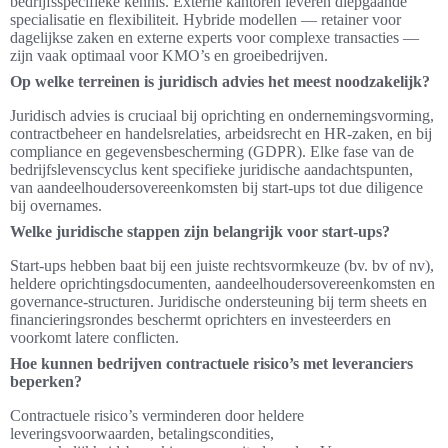
bedrijfsspecifieke kennis. Externe kantoren leveren diepgaande
specialisatie en flexibiliteit. Hybride modellen — retainer voor
dagelijkse zaken en externe experts voor complexe transacties —
zijn vaak optimaal voor KMO’s en groeibedrijven.
Op welke terreinen is juridisch advies het meest noodzakelijk?
Juridisch advies is cruciaal bij oprichting en ondernemingsvorming,
contractbeheer en handelsrelaties, arbeidsrecht en HR-zaken, en bij
compliance en gegevensbescherming (GDPR). Elke fase van de
bedrijfslevenscyclus kent specifieke juridische aandachtspunten,
van aandeelhoudersovereenkomsten bij start-ups tot due diligence
bij overnames.
Welke juridische stappen zijn belangrijk voor start-ups?
Start-ups hebben baat bij een juiste rechtsvormkeuze (bv. bv of nv),
heldere oprichtingsdocumenten, aandeelhoudersovereenkomsten en
governance-structuren. Juridische ondersteuning bij term sheets en
financieringsrondes beschermt oprichters en investeerders en
voorkomt latere conflicten.
Hoe kunnen bedrijven contractuele risico’s met leveranciers
beperken?
Contractuele risico’s verminderen door heldere
leveringsvoorwaarden, betalingscondities,