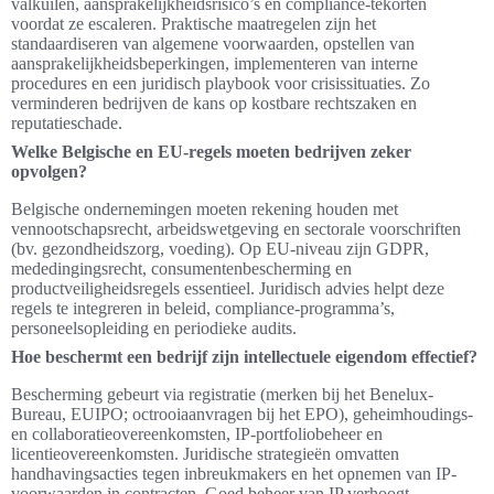
valkuilen, aansprakelijkheidsrisico’s en compliance-tekorten
voordat ze escaleren. Praktische maatregelen zijn het
standaardiseren van algemene voorwaarden, opstellen van
aansprakelijkheidsbeperkingen, implementeren van interne
procedures en een juridisch playbook voor crisissituaties. Zo
verminderen bedrijven de kans op kostbare rechtszaken en
reputatieschade.
Welke Belgische en EU-regels moeten bedrijven zeker
opvolgen?
Belgische ondernemingen moeten rekening houden met
vennootschapsrecht, arbeidswetgeving en sectorale voorschriften
(bv. gezondheidszorg, voeding). Op EU-niveau zijn GDPR,
mededingingsrecht, consumentenbescherming en
productveiligheidsregels essentieel. Juridisch advies helpt deze
regels te integreren in beleid, compliance-programma’s,
personeelsopleiding en periodieke audits.
Hoe beschermt een bedrijf zijn intellectuele eigendom effectief?
Bescherming gebeurt via registratie (merken bij het Benelux-
Bureau, EUIPO; octrooiaanvragen bij het EPO), geheimhoudings-
en collaboratieovereenkomsten, IP-portfoliobeheer en
licentieovereenkomsten. Juridische strategieën omvatten
handhavingsacties tegen inbreukmakers en het opnemen van IP-
voorwaarden in contracten. Goed beheer van IP verhoogt