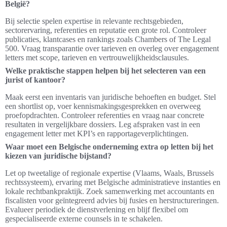
België?
Bij selectie spelen expertise in relevante rechtsgebieden,
sectorervaring, referenties en reputatie een grote rol. Controleer
publicaties, klantcases en rankings zoals Chambers of The Legal
500. Vraag transparantie over tarieven en overleg over engagement
letters met scope, tarieven en vertrouwelijkheidsclausules.
Welke praktische stappen helpen bij het selecteren van een
jurist of kantoor?
Maak eerst een inventaris van juridische behoeften en budget. Stel
een shortlist op, voer kennismakingsgesprekken en overweeg
proefopdrachten. Controleer referenties en vraag naar concrete
resultaten in vergelijkbare dossiers. Leg afspraken vast in een
engagement letter met KPI’s en rapportageverplichtingen.
Waar moet een Belgische onderneming extra op letten bij het
kiezen van juridische bijstand?
Let op tweetalige of regionale expertise (Vlaams, Waals, Brussels
rechtssysteem), ervaring met Belgische administratieve instanties en
lokale rechtbankpraktijk. Zoek samenwerking met accountants en
fiscalisten voor geïntegreerd advies bij fusies en herstructureringen.
Evalueer periodiek de dienstverlening en blijf flexibel om
gespecialiseerde externe counsels in te schakelen.