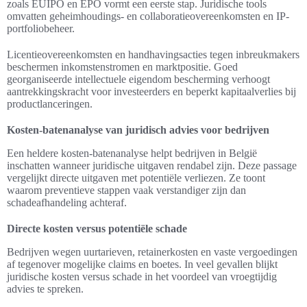
zoals EUIPO en EPO vormt een eerste stap. Juridische tools
omvatten geheimhoudings- en collaboratieovereenkomsten en IP-
portfoliobeheer.
Licentieovereenkomsten en handhavingsacties tegen inbreukmakers
beschermen inkomstenstromen en marktpositie. Goed
georganiseerde intellectuele eigendom bescherming verhoogt
aantrekkingskracht voor investeerders en beperkt kapitaalverlies bij
productlanceringen.
Kosten-batenanalyse van juridisch advies voor bedrijven
Een heldere kosten-batenanalyse helpt bedrijven in België
inschatten wanneer juridische uitgaven rendabel zijn. Deze passage
vergelijkt directe uitgaven met potentiële verliezen. Ze toont
waarom preventieve stappen vaak verstandiger zijn dan
schadeafhandeling achteraf.
Directe kosten versus potentiële schade
Bedrijven wegen uurtarieven, retainerkosten en vaste vergoedingen
af tegenover mogelijke claims en boetes. In veel gevallen blijkt
juridische kosten versus schade in het voordeel van vroegtijdig
advies te spreken.