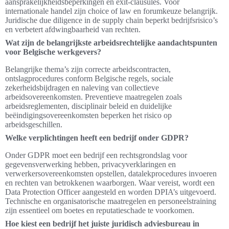
aansprakelijkheidsbeperkingen en exit-clausules. Voor
internationale handel zijn choice of law en forumkeuze belangrijk.
Juridische due diligence in de supply chain beperkt bedrijfsrisico’s
en verbetert afdwingbaarheid van rechten.
Wat zijn de belangrijkste arbeidsrechtelijke aandachtspunten
voor Belgische werkgevers?
Belangrijke thema’s zijn correcte arbeidscontracten,
ontslagprocedures conform Belgische regels, sociale
zekerheidsbijdragen en naleving van collectieve
arbeidsovereenkomsten. Preventieve maatregelen zoals
arbeidsreglementen, disciplinair beleid en duidelijke
beëindigingsovereenkomsten beperken het risico op
arbeidsgeschillen.
Welke verplichtingen heeft een bedrijf onder GDPR?
Onder GDPR moet een bedrijf een rechtsgrondslag voor
gegevensverwerking hebben, privacyverklaringen en
verwerkersovereenkomsten opstellen, datalekprocedures invoeren
en rechten van betrokkenen waarborgen. Waar vereist, wordt een
Data Protection Officer aangesteld en worden DPIA’s uitgevoerd.
Technische en organisatorische maatregelen en personeelstraining
zijn essentieel om boetes en reputatieschade te voorkomen.
Hoe kiest een bedrijf het juiste juridisch adviesbureau in