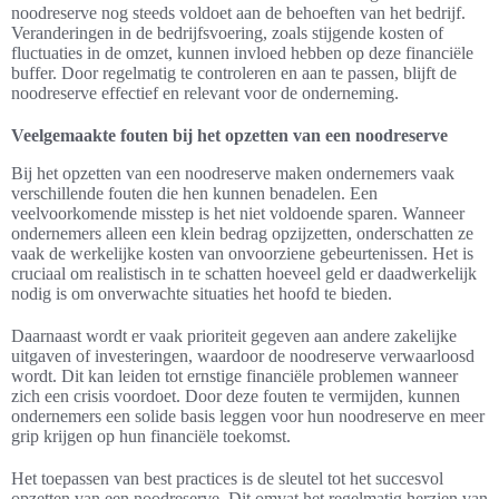
noodreserve nog steeds voldoet aan de behoeften van het bedrijf.
Veranderingen in de bedrijfsvoering, zoals stijgende kosten of
fluctuaties in de omzet, kunnen invloed hebben op deze financiële
buffer. Door regelmatig te controleren en aan te passen, blijft de
noodreserve effectief en relevant voor de onderneming.
Veelgemaakte fouten bij het opzetten van een noodreserve
Bij het opzetten van een noodreserve maken ondernemers vaak
verschillende fouten die hen kunnen benadelen. Een
veelvoorkomende misstep is het niet voldoende sparen. Wanneer
ondernemers alleen een klein bedrag opzijzetten, onderschatten ze
vaak de werkelijke kosten van onvoorziene gebeurtenissen. Het is
cruciaal om realistisch in te schatten hoeveel geld er daadwerkelijk
nodig is om onverwachte situaties het hoofd te bieden.
Daarnaast wordt er vaak prioriteit gegeven aan andere zakelijke
uitgaven of investeringen, waardoor de noodreserve verwaarloosd
wordt. Dit kan leiden tot ernstige financiële problemen wanneer
zich een crisis voordoet. Door deze fouten te vermijden, kunnen
ondernemers een solide basis leggen voor hun noodreserve en meer
grip krijgen op hun financiële toekomst.
Het toepassen van best practices is de sleutel tot het succesvol
opzetten van een noodreserve. Dit omvat het regelmatig herzien van