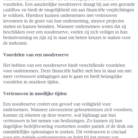
voordelen. Een aanzienlijke noodreserve draagt bij aan een gezonde
cashflow en biedt de mogelijkheid om aan financiële verplichtingen
te voldoen. Hierdoor kunnen ondernemers met vertrouwen
investeren in de groei van hun onderneming, nieuwe projecten
starten en kansen benutten. Wanneer ondernemers weten dat zij
beschikken over een noodreserve, voelen zij zich veiliger in hun
besluitvorming en zijn zij in staat om betere keuzes te maken voor
de toekomst.
Voordelen van een noodreserve
Het hebben van een noodreserve biedt verschillende voordelen
voor ondernemers. Deze financiële buffer stelt hen in staat om met
meer
vertrouwen
uitdagingen aan te gaan en biedt belangrijke
voordelen in onzekere tijden.
Vertrouwen in moeilijke tijden
Een noodreserve creëert een gevoel van veiligheid voor
ondernemers. Wanneer onvoorziene gebeurtenissen zich voordoen,
kunnen zij rekenen op deze reserve, wat bijdraagt aan hun
vertrouwen
in het nemen van beslissingen. Zo kunnen zij hun
dagelijkse bedrijfsvoering voortzetten zonder paniek of de druk om
onmiddellijke oplossingen te zoeken. Dit vertrouwen is cruciaal
voor een stabiele werkomgeving en helpt bij het nemen van