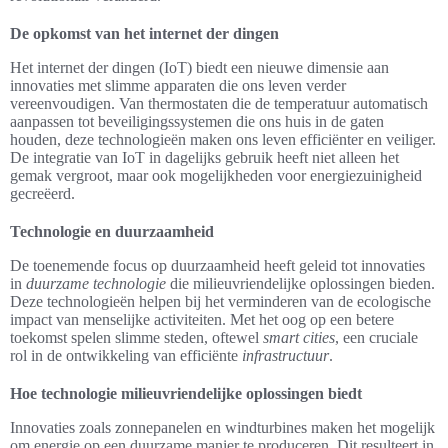
De opkomst van het internet der dingen
Het internet der dingen (IoT) biedt een nieuwe dimensie aan
innovaties met slimme apparaten die ons leven verder
vereenvoudigen. Van thermostaten die de temperatuur automatisch
aanpassen tot beveiligingssystemen die ons huis in de gaten
houden, deze technologieën maken ons leven efficiënter en veiliger.
De integratie van IoT in dagelijks gebruik heeft niet alleen het
gemak vergroot, maar ook mogelijkheden voor energiezuinigheid
gecreëerd.
Technologie en duurzaamheid
De toenemende focus op duurzaamheid heeft geleid tot innovaties
in
duurzame technologie
die milieuvriendelijke oplossingen bieden.
Deze technologieën helpen bij het verminderen van de ecologische
impact van menselijke activiteiten. Met het oog op een betere
toekomst spelen slimme steden, oftewel
smart cities
, een cruciale
rol in de ontwikkeling van efficiënte
infrastructuur
.
Hoe technologie milieuvriendelijke oplossingen biedt
Innovaties zoals zonnepanelen en windturbines maken het mogelijk
om energie op een duurzame manier te produceren. Dit resulteert in