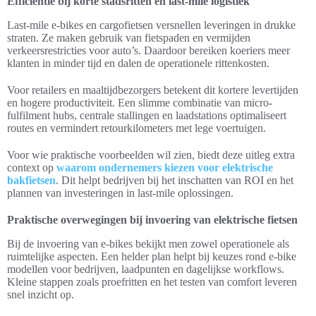
Efficiëntie bij korte stadsritten en last-mile logistiek
Last-mile e-bikes en cargofietsen versnellen leveringen in drukke
straten. Ze maken gebruik van fietspaden en vermijden
verkeersrestricties voor auto’s. Daardoor bereiken koeriers meer
klanten in minder tijd en dalen de operationele rittenkosten.
Voor retailers en maaltijdbezorgers betekent dit kortere levertijden
en hogere productiviteit. Een slimme combinatie van micro-
fulfilment hubs, centrale stallingen en laadstations optimaliseert
routes en vermindert retourkilometers met lege voertuigen.
Voor wie praktische voorbeelden wil zien, biedt deze uitleg extra
context op
waarom ondernemers kiezen voor elektrische
bakfietsen
. Dit helpt bedrijven bij het inschatten van ROI en het
plannen van investeringen in last-mile oplossingen.
Praktische overwegingen bij invoering van elektrische fietsen
Bij de invoering van e-bikes bekijkt men zowel operationele als
ruimtelijke aspecten. Een helder plan helpt bij keuzes rond e-bike
modellen voor bedrijven, laadpunten en dagelijkse workflows.
Kleine stappen zoals proefritten en het testen van comfort leveren
snel inzicht op.