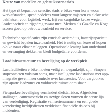
Keuze van modellen en gebruiksscenario’s
Het type rit bepaalt de selectie: stads-e-bikes voor korte woon-
werkafstanden, speed pedelecs voor langere trajecten en elektrische
bakfietsen voor logistiek werk. Bij een cargobike keuze wegen
laadcapaciteit en rijgedrag zwaar mee. Merken als Gazelle en Koga
scoren goed op betrouwbaarheid en service.
Technische specificaties zijn cruciaal: actieradius, batterijcapaciteit
en gewicht bepalen inzetbaarheid. Het is nuttig om lease of kopen
e-bike naast elkaar te leggen. Operationele leasing kan onderhoud
en vervanging dekken en biedt budgettaire voordelen.
Laadinfrastructuur en beveiliging op de werkplek
Laadfaciliteiten e-bike moeten veilig en toegankelijk zijn. Simpele
stopcontacten volstaan soms, maar intelligente laadstations met app-
integratie geven meer controle over laadsessies. Voor cargobikes
zijn aparte laadzones en voldoende ruimte onmisbaar.
Fietsparkeerbeveiliging vermindert diefstalrisico. Afgesloten
stallingen, cameratoezicht en stevige sloten vormen de eerste lijn
van verdediging. Registratie van serienummers en een goede
verzekering bedrijfsfietsen verkleinen financiële risico’s bij
incidenten.