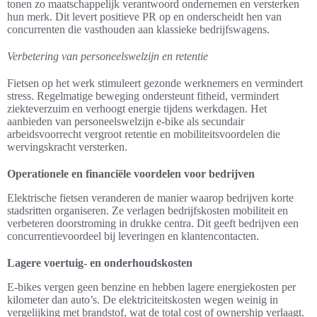
tonen zo maatschappelijk verantwoord ondernemen en versterken
hun merk. Dit levert positieve PR op en onderscheidt hen van
concurrenten die vasthouden aan klassieke bedrijfswagens.
Verbetering van personeelswelzijn en retentie
Fietsen op het werk stimuleert gezonde werknemers en vermindert
stress. Regelmatige beweging ondersteunt fitheid, vermindert
ziekteverzuim en verhoogt energie tijdens werkdagen. Het
aanbieden van personeelswelzijn e-bike als secundair
arbeidsvoorrecht vergroot retentie en mobiliteitsvoordelen die
wervingskracht versterken.
Operationele en financiële voordelen voor bedrijven
Elektrische fietsen veranderen de manier waarop bedrijven korte
stadsritten organiseren. Ze verlagen bedrijfskosten mobiliteit en
verbeteren doorstroming in drukke centra. Dit geeft bedrijven een
concurrentievoordeel bij leveringen en klantencontacten.
Lagere voertuig- en onderhoudskosten
E-bikes vergen geen benzine en hebben lagere energiekosten per
kilometer dan auto’s. De elektriciteitskosten wegen weinig in
vergelijking met brandstof, wat de total cost of ownership verlaagt.