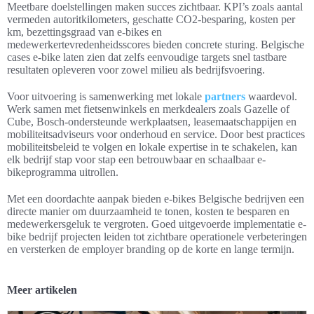
Meetbare doelstellingen maken succes zichtbaar. KPI’s zoals aantal
vermeden autoritkilometers, geschatte CO2‑besparing, kosten per
km, bezettingsgraad van e-bikes en
medewerkertevredenheidsscores bieden concrete sturing. Belgische
cases e-bike laten zien dat zelfs eenvoudige targets snel tastbare
resultaten opleveren voor zowel milieu als bedrijfsvoering.
Voor uitvoering is samenwerking met lokale
partners
waardevol.
Werk samen met fietsenwinkels en merkdealers zoals Gazelle of
Cube, Bosch‑ondersteunde werkplaatsen, leasemaatschappijen en
mobiliteitsadviseurs voor onderhoud en service. Door best practices
mobiliteitsbeleid te volgen en lokale expertise in te schakelen, kan
elk bedrijf stap voor stap een betrouwbaar en schaalbaar e-
bikeprogramma uitrollen.
Met een doordachte aanpak bieden e‑bikes Belgische bedrijven een
directe manier om duurzaamheid te tonen, kosten te besparen en
medewerkersgeluk te vergroten. Goed uitgevoerde implementatie e-
bike bedrijf projecten leiden tot zichtbare operationele verbeteringen
en versterken de employer branding op de korte en lange termijn.
Meer artikelen