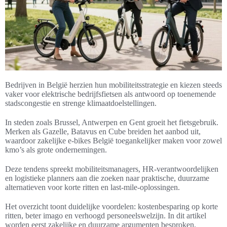
Bedrijven in België herzien hun mobiliteitsstrategie en kiezen steeds
vaker voor elektrische bedrijfsfietsen als antwoord op toenemende
stadscongestie en strenge klimaatdoelstellingen.
In steden zoals Brussel, Antwerpen en Gent groeit het fietsgebruik.
Merken als Gazelle, Batavus en Cube breiden het aanbod uit,
waardoor zakelijke e-bikes België toegankelijker maken voor zowel
kmo’s als grote ondernemingen.
Deze tendens spreekt mobiliteitsmanagers, HR-verantwoordelijken
en logistieke planners aan die zoeken naar praktische, duurzame
alternatieven voor korte ritten en last-mile-oplossingen.
Het overzicht toont duidelijke voordelen: kostenbesparing op korte
ritten, beter imago en verhoogd personeelswelzijn. In dit artikel
worden eerst zakelijke en duurzame argumenten besproken,