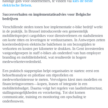
handige gids voor ondernemers, te vinden via
kies de beste
elektrische fietsen
.
Succesverhalen en implementatieadvies voor Belgische
bedrijven
Verschillende steden tonen hoe implementatie e-bike bedrijf werkt
in de praktijk. In Brussel introduceerde een gemeentelijk
mobiliteitsproject cargobikes voor dienstverleners en stadsdiensten
om korte ritten en leveringen te verduurzamen. In Antwerpen zetten
koeriersbedrijven elektrische bakfietsen in om bezorgtijden te
verkorten en kosten per kilometer te drukken. In Gent investeerden
vastgoedgroepen in staff e-bikes als onderdeel van hun employer
branding en mobiliteitsbeleid, wat resulteerde in hogere
medewerkertevredenheid.
Een praktisch stappenplan helpt organisaties te starten: eerst een
behoefteanalyse en pilotfase om ritprofielen en
medewerkerinteresse te meten. Vervolgens kiest men modellen en
financieringsvormen—kopen, leasen of integratie in een
mobiliteitsbudget. Daarna volgt het regelen van laadinfrastructuur,
stallingsmogelijkheden en verzekering. Tot slot komen
communicatie, training en monitoring om opschaling te
onderbouwen.