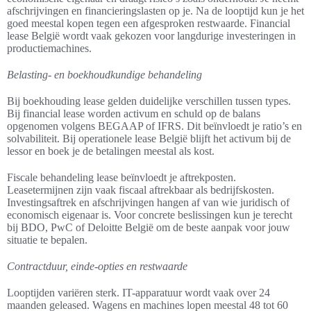
afschrijvingen en financieringslasten op je. Na de looptijd kun je het
goed meestal kopen tegen een afgesproken restwaarde. Financial
lease België wordt vaak gekozen voor langdurige investeringen in
productiemachines.
Belasting- en boekhoudkundige behandeling
Bij boekhouding lease gelden duidelijke verschillen tussen types.
Bij financial lease worden activum en schuld op de balans
opgenomen volgens BEGAAP of IFRS. Dit beïnvloedt je ratio’s en
solvabiliteit. Bij operationele lease België blijft het activum bij de
lessor en boek je de betalingen meestal als kost.
Fiscale behandeling lease beïnvloedt je aftrekposten.
Leasetermijnen zijn vaak fiscaal aftrekbaar als bedrijfskosten.
Investingsaftrek en afschrijvingen hangen af van wie juridisch of
economisch eigenaar is. Voor concrete beslissingen kun je terecht
bij BDO, PwC of Deloitte België om de beste aanpak voor jouw
situatie te bepalen.
Contractduur, einde-opties en restwaarde
Looptijden variëren sterk. IT-apparatuur wordt vaak over 24
maanden geleased. Wagens en machines lopen meestal 48 tot 60