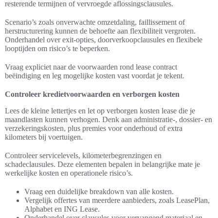
resterende termijnen of vervroegde aflossingsclausules.
Scenario’s zoals onverwachte omzetdaling, faillissement of
herstructurering kunnen de behoefte aan flexibiliteit vergroten.
Onderhandel over exit-opties, doorverkoopclausules en flexibele
looptijden om risico’s te beperken.
Vraag expliciet naar de voorwaarden rond lease contract
beëindiging en leg mogelijke kosten vast voordat je tekent.
Controleer kredietvoorwaarden en verborgen kosten
Lees de kleine lettertjes en let op verborgen kosten lease die je
maandlasten kunnen verhogen. Denk aan administratie-, dossier- en
verzekeringskosten, plus premies voor onderhoud of extra
kilometers bij voertuigen.
Controleer servicelevels, kilometerbegrenzingen en
schadeclausules. Deze elementen bepalen in belangrijke mate je
werkelijke kosten en operationele risico’s.
Vraag een duidelijke breakdown van alle kosten.
Vergelijk offertes van meerdere aanbieders, zoals LeasePlan,
Alphabet en ING Lease.
Onderhandel over clausules voor vervangend materiaal en