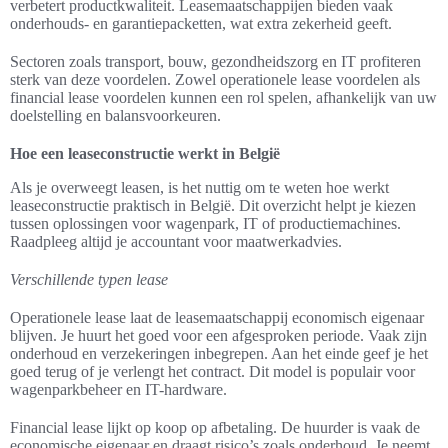
verbetert productkwaliteit. Leasemaatschappijen bieden vaak
onderhouds- en garantiepacketten, wat extra zekerheid geeft.
Sectoren zoals transport, bouw, gezondheidszorg en IT profiteren
sterk van deze voordelen. Zowel operationele lease voordelen als
financial lease voordelen kunnen een rol spelen, afhankelijk van uw
doelstelling en balansvoorkeuren.
Hoe een leaseconstructie werkt in België
Als je overweegt leasen, is het nuttig om te weten hoe werkt
leaseconstructie praktisch in België. Dit overzicht helpt je kiezen
tussen oplossingen voor wagenpark, IT of productiemachines.
Raadpleeg altijd je accountant voor maatwerkadvies.
Verschillende typen lease
Operationele lease laat de leasemaatschappij economisch eigenaar
blijven. Je huurt het goed voor een afgesproken periode. Vaak zijn
onderhoud en verzekeringen inbegrepen. Aan het einde geef je het
goed terug of je verlengt het contract. Dit model is populair voor
wagenparkbeheer en IT-hardware.
Financial lease lijkt op koop op afbetaling. De huurder is vaak de
economische eigenaar en draagt risico’s zoals onderhoud. Je neemt