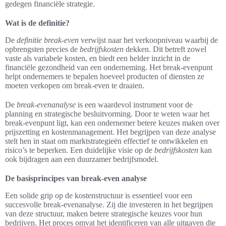
gedegen financiële strategie.
Wat is de definitie?
De
definitie break-even
verwijst naar het verkoopniveau waarbij de
opbrengsten precies de
bedrijfskosten
dekken. Dit betreft zowel
vaste als variabele kosten, en biedt een helder inzicht in de
financiële gezondheid van een onderneming. Het break-evenpunt
helpt ondernemers te bepalen hoeveel producten of diensten ze
moeten verkopen om break-even te draaien.
De
break-evenanalyse
is een waardevol instrument voor de
planning en strategische besluitvorming. Door te weten waar het
break-evenpunt ligt, kan een ondernemer betere keuzes maken over
prijszetting en kostenmanagement. Het begrijpen van deze analyse
stelt hen in staat om marktstrategieën effectief te ontwikkelen en
risico’s te beperken. Een duidelijke visie op de
bedrijfskosten
kan
ook bijdragen aan een duurzamer bedrijfsmodel.
De basisprincipes van break-even analyse
Een solide grip op de kostenstructuur is essentieel voor een
succesvolle break-evenanalyse. Zij die investeren in het begrijpen
van deze structuur, maken betere strategische keuzes voor hun
bedrijven. Het proces omvat het identificeren van alle uitgaven die