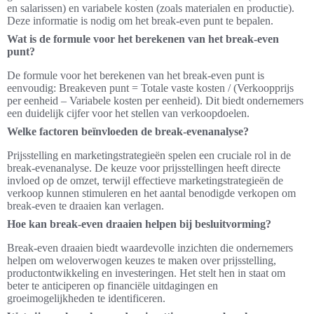
en salarissen) en variabele kosten (zoals materialen en productie).
Deze informatie is nodig om het break-even punt te bepalen.
Wat is de formule voor het berekenen van het break-even
punt?
De formule voor het berekenen van het break-even punt is
eenvoudig: Breakeven punt = Totale vaste kosten / (Verkoopprijs
per eenheid – Variabele kosten per eenheid). Dit biedt ondernemers
een duidelijk cijfer voor het stellen van verkoopdoelen.
Welke factoren beïnvloeden de break-evenanalyse?
Prijsstelling en marketingstrategieën spelen een cruciale rol in de
break-evenanalyse. De keuze voor prijsstellingen heeft directe
invloed op de omzet, terwijl effectieve marketingstrategieën de
verkoop kunnen stimuleren en het aantal benodigde verkopen om
break-even te draaien kan verlagen.
Hoe kan break-even draaien helpen bij besluitvorming?
Break-even draaien biedt waardevolle inzichten die ondernemers
helpen om weloverwogen keuzes te maken over prijsstelling,
productontwikkeling en investeringen. Het stelt hen in staat om
beter te anticiperen op financiële uitdagingen en
groeimogelijkheden te identificeren.