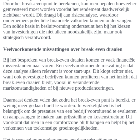
Door het break-evenpunt te berekenen, kan men bepalen hoeveel er
geïnvesteerd moet worden voordat het rendement daadwerkelijk
zichtbaar wordt. Dit draagt bij aan risicoanalyse, waardoor
ondernemers potentiële financiële valkuilen kunnen ondervangen.
Een solide basis in besluitvorming ondersteunt hen bij het kiezen
van investeringen die niet alleen noodzakelijk zijn, maar ook
strategisch verantwoord.
Veelvoorkomende misvattingen over break-even draaien
Bij het bespreken van break-even draaien komen er vaak financiële
misverstanden naar voren. Een veelvoorkomende misvatting is dat
deze analyse alleen relevant is voor start-ups. Dit klopt echter niet,
want ook gevestigde bedrijven kunnen profiteren van het inzicht dat
break-even draaien biedt, vooral in veranderende
marktomstandigheden of bij nieuwe productlanceringen.
Daarnaast denken velen dat zodra het break-even punt is bereikt, er
weinig meer gedaan hoeft te worden. In werkelijkheid is het
belangrijk om de prestaties van een bedrijf voortdurend te evalueren
en aanpassingen te maken aan prijsstelling en kostenstructuur. Dit
voorkomt dat men in een comfortzone blijft hangen en helpt bij het
verkennen van toekomstige groeimogelijkheden.
Het is cruciaal voor ondernemers om deze misvattingen te