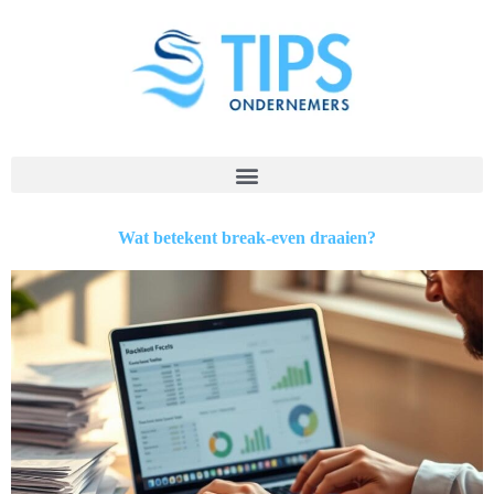
Wat betekent break-even draaien?