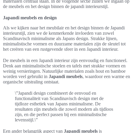
materialen centraal staan. In de volgende sectie zullen we ingaan op
de meubels en het design binnen de japandi interieurstijl.
Japandi meubels en design
Als we kijken naar het meubilair en het design binnen de Japandi
interieurstijl, zien we de kenmerkende invloeden van zowel
Scandinavisch minimalisme als Japans design. Strakke lijnen,
minimalistische vormen en duurzame materialen zijn de sleutel tot
het creëren van een rustgevende sfeer in een Japandi interieur.
De meubels in een Japandi interieur zijn eenvoudig en functioneel.
Denk aan minimalistische stoelen en tafels met strakke vormen en
weinig versieringen. Natuurlijke materialen zoals hout en bamboe
worden veel gebruikt in
Japandi meubels
, waardoor een warme en
organische uitstraling ontstaat.
\”Japandi design combineert de eenvoud en
functionaliteit van Scandinavisch design met de
tijdloze esthetiek van Japans minimalisme. De
resultaten zijn meubels die zowel modern als tijdloos
zijn, en die perfect passen bij een minimalistische
levensstijl.\”
Een ander belangrijk aspect van
Japandi meubels
is