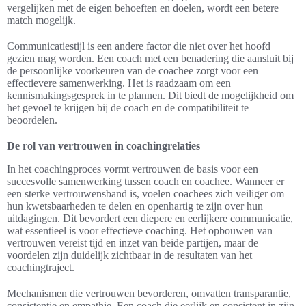
vergelijken met de eigen behoeften en doelen, wordt een betere
match mogelijk.
Communicatiestijl is een andere factor die niet over het hoofd
gezien mag worden. Een coach met een benadering die aansluit bij
de persoonlijke voorkeuren van de coachee zorgt voor een
effectievere samenwerking. Het is raadzaam om een
kennismakingsgesprek in te plannen. Dit biedt de mogelijkheid om
het gevoel te krijgen bij de coach en de compatibiliteit te
beoordelen.
De rol van vertrouwen in coachingrelaties
In het coachingproces vormt vertrouwen de basis voor een
succesvolle samenwerking tussen coach en coachee. Wanneer er
een sterke vertrouwensband is, voelen coachees zich veiliger om
hun kwetsbaarheden te delen en openhartig te zijn over hun
uitdagingen. Dit bevordert een diepere en eerlijkere communicatie,
wat essentieel is voor effectieve coaching. Het opbouwen van
vertrouwen vereist tijd en inzet van beide partijen, maar de
voordelen zijn duidelijk zichtbaar in de resultaten van het
coachingtraject.
Mechanismen die vertrouwen bevorderen, omvatten transparantie,
consistentie en empathie. Een coach die eerlijk en consistent in zijn