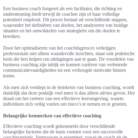
Een business coach fungeert als een facilitator, die richting en
ondersteuning biedt terwijl de coachee zijn of haar volledige
potentieel ontplooit. Dit proces bestaat uit verschillende stappen,
waaronder het definiëren van doelen, het analyseren van huidige
situaties en het ontwikkelen van strategieën om die doelen te
bereiken.
Door het optimaliseren van het
coachingproces
verkrijgen
professionals niet alleen waardevolle inzichten, maar ook praktische
tools die hen helpen om uitdagingen aan te gaan. De voordelen van
business coaching zijn talrijk en kunnen variëren van verbeterde
communicatievaardigheden tot een verhoogde motivatie binnen
teams.
Als men zich verdiept in de
betekenis
van business coaching, wordt
duidelijk dat deze praktijk veel meer is dan alleen advies geven. Het
draait om het creëren van een effectieve leeromgeving, waarin
individuen zich veilig voelen om risico’s te nemen en te groeien.
Belangrijke kenmerken van effectieve coaching
Effectieve coaching wordt gekenmerkt door verschillende
belangrijke factoren die de basis vormen voor een succesvolle
coachingrelatie
. Vertrouwen is essentieel; zowel de coach als de