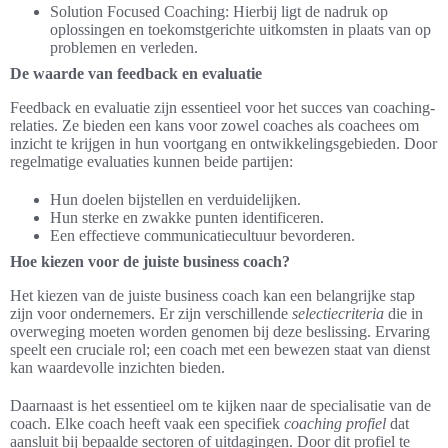
Solution Focused Coaching: Hierbij ligt de nadruk op
oplossingen en toekomstgerichte uitkomsten in plaats van op
problemen en verleden.
De waarde van feedback en evaluatie
Feedback en evaluatie zijn essentieel voor het succes van coaching-
relaties. Ze bieden een kans voor zowel coaches als coachees om
inzicht te krijgen in hun voortgang en ontwikkelingsgebieden. Door
regelmatige evaluaties kunnen beide partijen:
Hun doelen bijstellen en verduidelijken.
Hun sterke en zwakke punten identificeren.
Een effectieve communicatiecultuur bevorderen.
Hoe kiezen voor de juiste business coach?
Het kiezen van de juiste business coach kan een belangrijke stap
zijn voor ondernemers. Er zijn verschillende
selectiecriteria
die in
overweging moeten worden genomen bij deze beslissing. Ervaring
speelt een cruciale rol; een coach met een bewezen staat van dienst
kan waardevolle inzichten bieden.
Daarnaast is het essentieel om te kijken naar de specialisatie van de
coach. Elke coach heeft vaak een specifiek
coaching profiel
dat
aansluit bij bepaalde sectoren of uitdagingen. Door dit profiel te