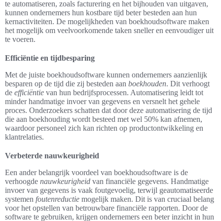
te automatiseren, zoals facturering en het bijhouden van uitgaven,
kunnen ondernemers hun kostbare tijd beter besteden aan hun
kernactiviteiten. De mogelijkheden van boekhoudsoftware maken
het mogelijk om veelvoorkomende taken sneller en eenvoudiger uit
te voeren.
Efficiëntie en tijdbesparing
Met de juiste boekhoudsoftware kunnen ondernemers aanzienlijk
besparen op de tijd die zij besteden aan
boekhouden
. Dit verhoogt
de
efficiëntie
van hun bedrijfsprocessen. Automatisering leidt tot
minder handmatige invoer van gegevens en versnelt het gehele
proces. Onderzoekers schatten dat door deze automatisering de tijd
die aan boekhouding wordt besteed met wel 50% kan afnemen,
waardoor personeel zich kan richten op productontwikkeling en
klantrelaties.
Verbeterde nauwkeurigheid
Een ander belangrijk voordeel van boekhoudsoftware is de
verhoogde
nauwkeurigheid
van financiële gegevens. Handmatige
invoer van gegevens is vaak foutgevoelig, terwijl geautomatiseerde
systemen
foutenreductie
mogelijk maken. Dit is van cruciaal belang
voor het opstellen van betrouwbare financiële rapporten. Door de
software te gebruiken, krijgen ondernemers een beter inzicht in hun