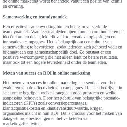
de online marketing wordt behandeld vanuit een positie van kennis
en ervaring.
Samenwerking en teamdynamiek
Een effectieve samenwerking binnen het team versterkt de
teamdynamiek. Wanneer teamleden open kunnen communiceren en
ideeën kunnen delen, leidt dit vaak tot creatieve oplossingen en
innovatieve campagnes. Het is belangrijk om een cultuur van
samenwerking te bevorderen, zodat iedereen zich gehoord voelt en
bijdraagt aan een gemeenschappelijk doel. Zo ontstaat er een
positieve werkomgeving die niet alleen leidt tot betere resultaten,
maar ook tot een hogere tevredenheid onder de teamleden.
Meten van succes en ROI in online marketing
Het meten van succes in online marketing is essentieel voor het
evalueren van de effectiviteit van campagnes. Het stelt bedrijven in
staat om te begrijpen welke strategieën goed presteren en welke
aanpassing behoeven. Door het gebruik van belangrijke prestatie-
indicatoren (KPI’s) zoals conversiepercentages,
klantacquisitiekosten en klantlevensduurwaarde, krijgen
organisaties inzicht in hun ROI. Dit is cruciaal voor het maken van
datagestuurde beslissingen en het verbeteren van
marketingeffectiviteit.