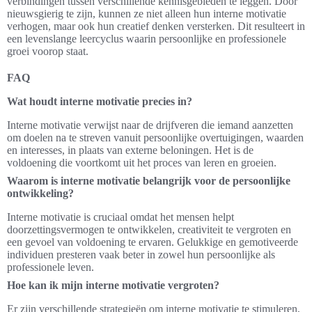
verbindingen tussen verschillende kennisgebieden te leggen. Door
nieuwsgierig te zijn, kunnen ze niet alleen hun interne motivatie
verhogen, maar ook hun creatief denken versterken. Dit resulteert in
een levenslange leercyclus waarin persoonlijke en professionele
groei voorop staat.
FAQ
Wat houdt interne motivatie precies in?
Interne motivatie verwijst naar de drijfveren die iemand aanzetten
om doelen na te streven vanuit persoonlijke overtuigingen, waarden
en interesses, in plaats van externe beloningen. Het is de
voldoening die voortkomt uit het proces van leren en groeien.
Waarom is interne motivatie belangrijk voor de persoonlijke
ontwikkeling?
Interne motivatie is cruciaal omdat het mensen helpt
doorzettingsvermogen te ontwikkelen, creativiteit te vergroten en
een gevoel van voldoening te ervaren. Gelukkige en gemotiveerde
individuen presteren vaak beter in zowel hun persoonlijke als
professionele leven.
Hoe kan ik mijn interne motivatie vergroten?
Er zijn verschillende strategieën om interne motivatie te stimuleren,