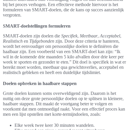
bij het proces verhogen. Een effectieve methode hiervoor is het
formuleren van SMART-doelen, die de kans op succes aanzienlijk
vergroten.
SMART-doelstellingen formuleren
SMART-doelen zijn doelen die
Specifiek
,
Meetbaar
,
Acceptabel
,
Realistisch
en
Tijdgebonden
zijn. Door deze criteria te hanteren,
wordt het eenvoudiger om persoonlijke doelen te definiëren die
haalbaar zijn. Een voorbeeld van een SMART-doel kan zijn: “Ik
wil in de komende drie maanden 5 kilo afvallen door drie keer per
week te sporten en gezonder te eten.” Dit doel is specifiek in wat er
bereikt moet worden, meetbaar qua gewichtsverlies, acceptabel en
realistisch gebleken en heeft een duidelijke tijdslimiet.
Doelen opbreken in haalbare stappen
Grote doelen kunnen soms overweldigend zijn. Daarom is het
nuttig om deze grote persoonlijke doelen op te splitsen in kleinere,
haalbare stappen. Dit maakt de voortgang beter te volgen en
voorkomt dat men ontmoedigd raakt. Voor een effectief proces kan
men een lijst opstellen met korte-termijndoelen, zoals:
Elke week twee keer 30 minuten wandelen.