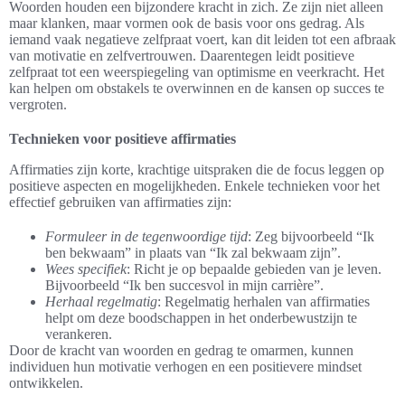
Woorden houden een bijzondere kracht in zich. Ze zijn niet alleen
maar klanken, maar vormen ook de basis voor ons gedrag. Als
iemand vaak negatieve zelfpraat voert, kan dit leiden tot een afbraak
van motivatie en zelfvertrouwen. Daarentegen leidt positieve
zelfpraat tot een weerspiegeling van optimisme en veerkracht. Het
kan helpen om obstakels te overwinnen en de kansen op succes te
vergroten.
Technieken voor positieve affirmaties
Affirmaties zijn korte, krachtige uitspraken die de focus leggen op
positieve aspecten en mogelijkheden. Enkele technieken voor het
effectief gebruiken van affirmaties zijn:
Formuleer in de tegenwoordige tijd
: Zeg bijvoorbeeld “Ik
ben bekwaam” in plaats van “Ik zal bekwaam zijn”.
Wees specifiek
: Richt je op bepaalde gebieden van je leven.
Bijvoorbeeld “Ik ben succesvol in mijn carrière”.
Herhaal regelmatig
: Regelmatig herhalen van affirmaties
helpt om deze boodschappen in het onderbewustzijn te
verankeren.
Door de kracht van woorden en gedrag te omarmen, kunnen
individuen hun motivatie verhogen en een positievere mindset
ontwikkelen.