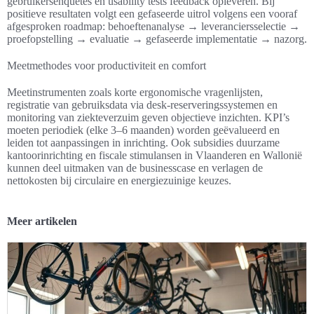
gebruikersenquêtes en usability tests feedback opleveren. Bij
positieve resultaten volgt een gefaseerde uitrol volgens een vooraf
afgesproken roadmap: behoeftenanalyse → leveranciersselectie →
proefopstelling → evaluatie → gefaseerde implementatie → nazorg.
Meetmethodes voor productiviteit en comfort
Meetinstrumenten zoals korte ergonomische vragenlijsten,
registratie van gebruiksdata via desk-reserveringssystemen en
monitoring van ziekteverzuim geven objectieve inzichten. KPI’s
moeten periodiek (elke 3–6 maanden) worden geëvalueerd en
leiden tot aanpassingen in inrichting. Ook subsidies duurzame
kantoorinrichting en fiscale stimulansen in Vlaanderen en Wallonië
kunnen deel uitmaken van de businesscase en verlagen de
nettokosten bij circulaire en energiezuinige keuzes.
Meer artikelen