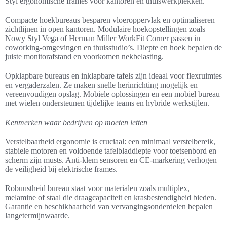
Styl ergonomische frames voor kantoren en thuiswerkplekken.
Compacte hoekbureaus besparen vloeroppervlak en optimaliseren
zichtlijnen in open kantoren. Modulaire hoekopstellingen zoals
Nowy Styl Vega of Herman Miller WorkFit Corner passen in
coworking-omgevingen en thuisstudio’s. Diepte en hoek bepalen de
juiste monitorafstand en voorkomen nekbelasting.
Opklapbare bureaus en inklapbare tafels zijn ideaal voor flexruimtes
en vergaderzalen. Ze maken snelle herinrichting mogelijk en
vereenvoudigen opslag. Mobiele oplossingen en een mobiel bureau
met wielen ondersteunen tijdelijke teams en hybride werkstijlen.
Kenmerken waar bedrijven op moeten letten
Verstelbaarheid ergonomie is cruciaal: een minimaal verstelbereik,
stabiele motoren en voldoende tafelbladdiepte voor toetsenbord en
scherm zijn musts. Anti-klem sensoren en CE-markering verhogen
de veiligheid bij elektrische frames.
Robuustheid bureau staat voor materialen zoals multiplex,
melamine of staal die draagcapaciteit en krasbestendigheid bieden.
Garantie en beschikbaarheid van vervangingsonderdelen bepalen
langetermijnwaarde.