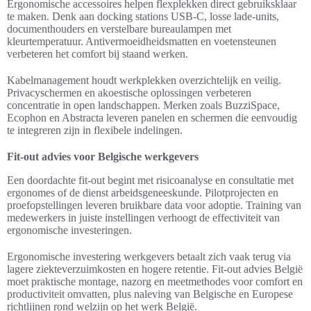
Ergonomische accessoires helpen flexplekken direct gebruiksklaar
te maken. Denk aan docking stations USB-C, losse lade-units,
documenthouders en verstelbare bureaulampen met
kleurtemperatuur. Antivermoeidheidsmatten en voetensteunen
verbeteren het comfort bij staand werken.
Kabelmanagement houdt werkplekken overzichtelijk en veilig.
Privacyschermen en akoestische oplossingen verbeteren
concentratie in open landschappen. Merken zoals BuzziSpace,
Ecophon en Abstracta leveren panelen en schermen die eenvoudig
te integreren zijn in flexibele indelingen.
Fit-out advies voor Belgische werkgevers
Een doordachte fit-out begint met risicoanalyse en consultatie met
ergonomes of de dienst arbeidsgeneeskunde. Pilotprojecten en
proefopstellingen leveren bruikbare data voor adoptie. Training van
medewerkers in juiste instellingen verhoogt de effectiviteit van
ergonomische investeringen.
Ergonomische investering werkgevers betaalt zich vaak terug via
lagere ziekteverzuimkosten en hogere retentie. Fit-out advies België
moet praktische montage, nazorg en meetmethodes voor comfort en
productiviteit omvatten, plus naleving van Belgische en Europese
richtlijnen rond welzijn op het werk België.