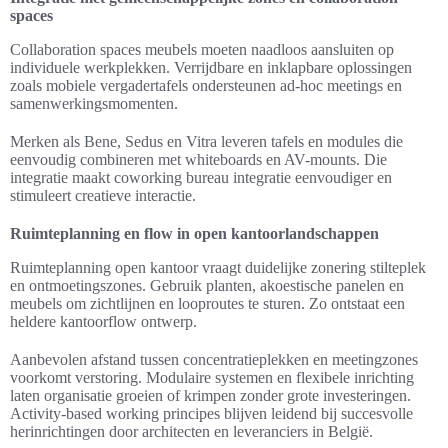
spaces
Collaboration spaces meubels moeten naadloos aansluiten op
individuele werkplekken. Verrijdbare en inklapbare oplossingen
zoals mobiele vergadertafels ondersteunen ad-hoc meetings en
samenwerkingsmomenten.
Merken als Bene, Sedus en Vitra leveren tafels en modules die
eenvoudig combineren met whiteboards en AV-mounts. Die
integratie maakt coworking bureau integratie eenvoudiger en
stimuleert creatieve interactie.
Ruimteplanning en flow in open kantoorlandschappen
Ruimteplanning open kantoor vraagt duidelijke zonering stilteplek
en ontmoetingszones. Gebruik planten, akoestische panelen en
meubels om zichtlijnen en looproutes te sturen. Zo ontstaat een
heldere kantoorflow ontwerp.
Aanbevolen afstand tussen concentratieplekken en meetingzones
voorkomt verstoring. Modulaire systemen en flexibele inrichting
laten organisatie groeien of krimpen zonder grote investeringen.
Activity-based working principes blijven leidend bij succesvolle
herinrichtingen door architecten en leveranciers in België.