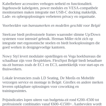
Kabelbeheer accessoires verhogen netheid en functionaliteit.
Ingebouwde kabelgoten, power modules en VESA-compatibele
monitorarmen maken integratie met USB-C docking makkelijk.
Lade- en opbergoplossingen verbeteren privacy en organisatie.
Voorbeelden van bureaumerken en modellen geschikt voor België
Steelcase biedt professionele frames waaronder slimme Up/Down
systemen voor intensief gebruik. Herman Miller richt zich op
integratie met ergonomische stoelen en biedt hoekoplossingen die
goed werken in designgevoelige kantoren.
Nowy Styl levert modulaire opstellingen en Vega hoekbureaus die
schaalbaar zijn voor flexplekken. FlexiSpot België biedt betaalbare
sta-zit bureaus zoals de EC1 en EC3, aantrekkelijk voor start-ups en
thuiswerkers.
Lokale leveranciers zoals LD Seating, De Meeûs en Mobelife
verzorgen service en montage in België. Giroflex en andere merken
leveren opklapbare oplossingen voor coworking en
trainingsruimtes.
Prijsindicaties lopen uiteen van budgetsta-zit rond €200–€500 tot
professionele combinaties vanaf €600–€1500+. Aanbevolen wordt