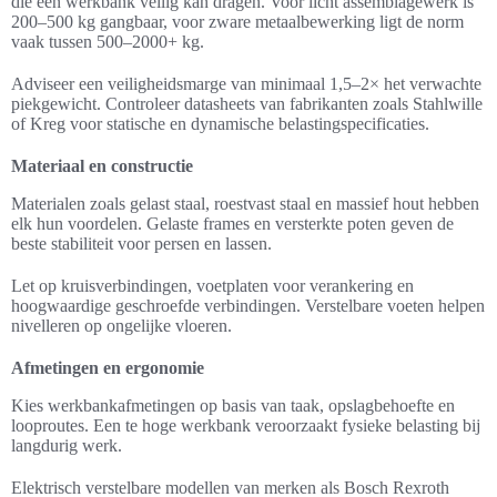
die een werkbank veilig kan dragen. Voor licht assemblagewerk is
200–500 kg gangbaar, voor zware metaalbewerking ligt de norm
vaak tussen 500–2000+ kg.
Adviseer een veiligheidsmarge van minimaal 1,5–2× het verwachte
piekgewicht. Controleer datasheets van fabrikanten zoals Stahlwille
of Kreg voor statische en dynamische belastingspecificaties.
Materiaal en constructie
Materialen zoals gelast staal, roestvast staal en massief hout hebben
elk hun voordelen. Gelaste frames en versterkte poten geven de
beste stabiliteit voor persen en lassen.
Let op kruisverbindingen, voetplaten voor verankering en
hoogwaardige geschroefde verbindingen. Verstelbare voeten helpen
nivelleren op ongelijke vloeren.
Afmetingen en ergonomie
Kies werkbankafmetingen op basis van taak, opslagbehoefte en
looproutes. Een te hoge werkbank veroorzaakt fysieke belasting bij
langdurig werk.
Elektrisch verstelbare modellen van merken als Bosch Rexroth