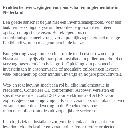
Praktische overwegingen voor aanschaf en implementatie in
Nederland
Een goede aanschaf begint met een inventarisatieproces. Voer een
taak- en belastinganalyse uit, beoordeel ergonomie en noteer
opslag- en logistieke eisen. Betrek operators en
onderhoudspersoneel vroeg, zodat praktijkvragen en toekomstige
flexibiliteit worden meegenomen in de keuze.
Budgettering vraagt om een blik op de total cost of ownership.
Naast aanschafprijs zijn transport, installatie, regulier onderhoud en
vervangingsonderdelen belangrijk. Opleiding van personeel en
investeringen in ergonomische of modulaire oplossingen leveren
vaak rendement op door minder uitvaltijd en hogere productiviteit.
Wet- en regelgeving speelt een rol bij elke implementatie in
Nederland. Controleer CE-conformiteit, Arbowet-vereisten en
specifieke normen zoals ESD voor elektronica of ATEX voor
explosiegevoelige omgevingen. Kies leveranciers met lokale service
en snelle onderdelenlevering in de Benelux en vraag naar
referenties of case studies uit vergelijkbare sectoren.
Plan logistiek en installatie zorgvuldig: denk aan deur-tot-deur
levering, vloerbelasting en verankering. Voor grotere projecten