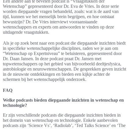
Een andere aan te bevelen podcast is “Vraagstukken der
Wetenschap” gepresenteerd door Dr. Eva de Vries. In deze serie
worden diepgaande vragen behandeld, zoals: wat is de aard van
tijd, kunnen we het menselijk brein begrijpen, en hoe ontstaat
bewustzijn? Dr. De Vries interviewt vooraanstaande
wetenschappers en experts om antwoorden te vinden op deze
uitdagende vraagstukken.
Als je op zoek bent naar een podcast die diepgaande inzichten biedt
in specifieke wetenschappelijke disciplines, raden we je aan om
“Wetenschap op Expertniveau” te beluisteren, gepresenteerd door
Dr. Daan Jansen. In deze podcast praat Dr. Jansen met
topwetenschappers op het gebied van bijvoorbeeld deeltjesfysica,
astrobiologie en neurowetenschappen. De gesprekken geven inzicht
in de nieuwste ontdekkingen en bieden een kijkje achter de
schermen bij het wetenschappelijk onderzoek.
FAQ
Welke podcasts bieden diepgaande inzichten in wetenschap en
technologie?
Er zijn verschillende podcasts die diepgaande inzichten bieden in
het domein van wetenschap en technologie. Enkele aanbevolen
podcasts zijn ‘Science Vs’, ‘Radiolab’, ‘Ted Talks Science’ en ‘The