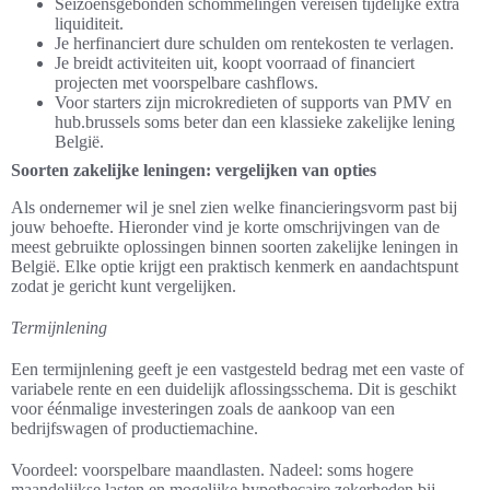
Seizoensgebonden schommelingen vereisen tijdelijke extra
liquiditeit.
Je herfinanciert dure schulden om rentekosten te verlagen.
Je breidt activiteiten uit, koopt voorraad of financiert
projecten met voorspelbare cashflows.
Voor starters zijn microkredieten of supports van PMV en
hub.brussels soms beter dan een klassieke zakelijke lening
België.
Soorten zakelijke leningen: vergelijken van opties
Als ondernemer wil je snel zien welke financieringsvorm past bij
jouw behoefte. Hieronder vind je korte omschrijvingen van de
meest gebruikte oplossingen binnen soorten zakelijke leningen in
België. Elke optie krijgt een praktisch kenmerk en aandachtspunt
zodat je gericht kunt vergelijken.
Termijnlening
Een termijnlening geeft je een vastgesteld bedrag met een vaste of
variabele rente en een duidelijk aflossingsschema. Dit is geschikt
voor éénmalige investeringen zoals de aankoop van een
bedrijfswagen of productiemachine.
Voordeel: voorspelbare maandlasten. Nadeel: soms hogere
maandelijkse lasten en mogelijke hypothecaire zekerheden bij