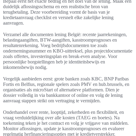
Bepaal eerst het exacte bedrag en het doel van de lening. Maak een
duidelijk aflossingsschema en een realistische bron van
terugbetaling. Deze voorbereiding vormt de basis van je
kredietaanvraag checklist en versnelt elke zakelijke lening
aanvragen.
Verzamel alle documenten lening België: recente jaarrekeningen,
belastingaangiften, BTW-aangiften, kasstroomprognoses en
resultatenrekening. Voeg bedrijfsdocumenten toe zoals
ondernemingsnummer en KBO-uittreksel, plus projectdocumentatie
zoals offertes, investeringsplan en break-even analyse. Voor
persoonlijke borgstellingen heb je identiteitsbewijs en
inkomensbewijs nodig.
Vergelijk aanbieders eerst: grote banken zoals KBC, BNP Paribas
Fortis en Belfius, regionale spelers zoals PMV en hub.brussels, en
organisaties als microStart of alternatieve platformen. Dien je
dossier volledig in via bankkantoor of online en volg de lening
aanvraag stappen strikt om vertraging te vermijden.
Onderhandel over rente, looptijd, zekerheden en flexibiliteit, en
vraag verduidelijking over alle kosten (TAEG en boetes). Na
toekenning teken je het contract en volg je vrijgave van middelen.
Monitor aflossingen, update je kasstroomprognoses en evalueer
regelmatig herfinancieringsopties met je kredietverstrekker.