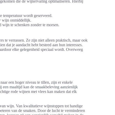
gekomen die de wijnervaring optimaliseren. Hierbij
cte temperatuur wordt geserveerd.
 wijn onmiddellijk.
d wijn te schenken zonder te morsen.
 te verrassen. Ze zijn niet alleen praktisch, maar ook
ien dat je aandacht hebt besteed aan hun interesses.
aardoor elke gelegenheid speciaal wordt. Overweeg
ar een hoger niveau te tillen, zijn er enkele
ij een maaltijd kan de smaakbeleving aanzienlijk
achtige rode wijnen met vlees kan maken dat elk
van wijn. Van kwalitatieve wijnstoppen tot handige
rbeteren van de smaken. Door de lucht te verminderen