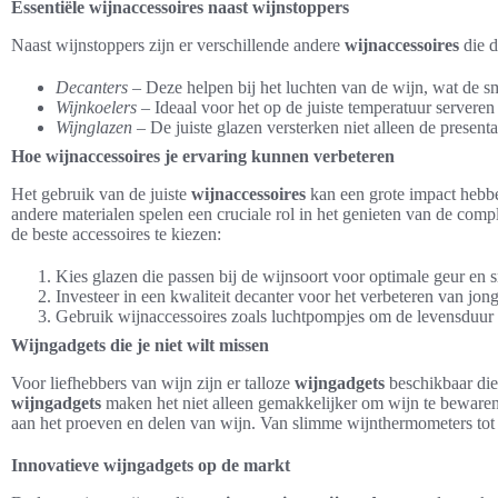
Essentiële wijnaccessoires naast wijnstoppers
Naast wijnstoppers zijn er verschillende andere
wijnaccessoires
die d
Decanters
– Deze helpen bij het luchten van de wijn, wat de s
Wijnkoelers
– Ideaal voor het op de juiste temperatuur servere
Wijnglazen
– De juiste glazen versterken niet alleen de presen
Hoe wijnaccessoires je ervaring kunnen verbeteren
Het gebruik van de juiste
wijnaccessoires
kan een grote impact hebbe
andere materialen spelen een cruciale rol in het genieten van de compl
de beste accessoires te kiezen:
Kies glazen die passen bij de wijnsoort voor optimale geur en 
Investeer in een kwaliteit decanter voor het verbeteren van jon
Gebruik wijnaccessoires zoals luchtpompjes om de levensduur 
Wijngadgets die je niet wilt missen
Voor liefhebbers van wijn zijn er talloze
wijngadgets
beschikbaar die
wijngadgets
maken het niet alleen gemakkelijker om wijn te bewaren 
aan het proeven en delen van wijn. Van slimme wijnthermometers tot el
Innovatieve wijngadgets op de markt