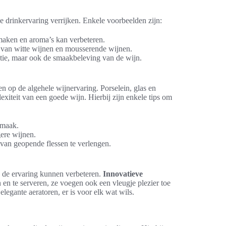
e drinkervaring verrijken. Enkele voorbeelden zijn:
maken en aroma’s kan verbeteren.
n van witte wijnen en mousserende wijnen.
tatie, maar ook de smaakbeleving van de wijn.
n op de algehele wijnervaring. Porselein, glas en
exiteit van een goede wijn. Hierbij zijn enkele tips om
smaak.
gere wijnen.
van geopende flessen te verlengen.
 de ervaring kunnen verbeteren.
Innovatieve
en te serveren, ze voegen ook een vleugje plezier toe
egante aeratoren, er is voor elk wat wils.