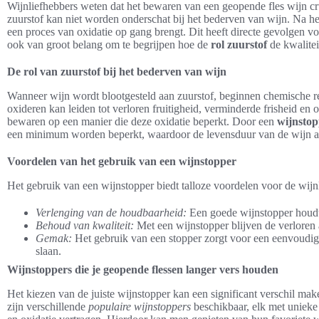
Wijnliefhebbers weten dat het bewaren van een geopende fles wijn cru
zuurstof kan niet worden onderschat bij het bederven van wijn. Na he
een proces van oxidatie op gang brengt. Dit heeft directe gevolgen vo
ook van groot belang om te begrijpen hoe de
rol zuurstof
de kwalitei
De rol van zuurstof bij het bederven van wijn
Wanneer wijn wordt blootgesteld aan zuurstof, beginnen chemische re
oxideren kan leiden tot verloren fruitigheid, verminderde frisheid en 
bewaren op een manier die deze oxidatie beperkt. Door een
wijnstop
een minimum worden beperkt, waardoor de levensduur van de wijn aa
Voordelen van het gebruik van een wijnstopper
Het gebruik van een wijnstopper biedt talloze voordelen voor de wijnl
Verlenging van de houdbaarheid:
Een goede wijnstopper houdt d
Behoud van kwaliteit:
Met een wijnstopper blijven de verloren
Gemak:
Het gebruik van een stopper zorgt voor een eenvoudige
slaan.
Wijnstoppers die je geopende flessen langer vers houden
Het kiezen van de juiste wijnstopper kan een significant verschil mak
zijn verschillende
populaire wijnstoppers
beschikbaar, elk met unieke