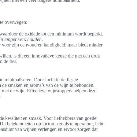
wijnen met een veel langere houdbaarheid.
m te overwegen:
s, waardoor de oxidatie tot een minimum wordt beperkt.
jn langer vers houden
.
air voor zijn eenvoud en handigheid, maar biedt minder
illen, is dit een innovatieve keuze die met een druk
n de fles.
e minimaliseren. Door lucht in de fles te
 om de smaken en aroma’s van de wijn te behouden.
t met de wijn. Effectieve wijnstoppers helpen deze
.
 de kwaliteit en smaak. Voor liefhebbers van goede
it betekent letten op factoren zoals temperatuur, licht
ensduur van wijnen verlengen en ervoor zorgen dat