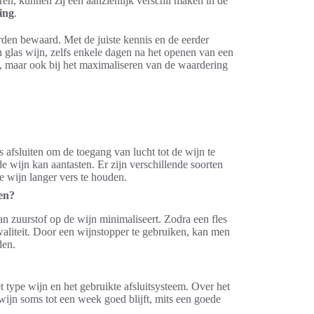
en, kunnen zij een aanzienlijk verschil maken in de
ing
.
rden bewaard. Met de juiste kennis en de eerder
glas wijn, zelfs enkele dagen na het openen van een
jn, maar ook bij het maximaliseren van de waardering
 afsluiten om de toegang van lucht tot de wijn te
e wijn kan aantasten. Er zijn verschillende soorten
e wijn langer vers te houden.
en?
an zuurstof op de wijn minimaliseert. Zodra een fles
waliteit. Door een wijnstopper te gebruiken, kan men
den.
type wijn en het gebruikte afsluitsysteem. Over het
ijn soms tot een week goed blijft, mits een goede