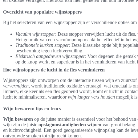
en oxidatie vertragen. Hierdoor kan men genieten van hun favoriete 
Overzicht van populaire wijnstoppers
Bij het selecteren van een wijnstopper zijn er verschillende opties o
Vacuüm wijnstopper
: Deze stopper verwijdert lucht uit de fle
Het gebruik van een vacuümpomp maakt het effectief in het
wi
Traditionele kurken stopper
: Deze klassieke optie blijft popul
bescherming tegen luchtvervuiling.
Elektrisch aangedreven wijnstopper
: Voor degenen die gemak w
op de knop werkt en superieur is in het verminderen van lucht i
Hoe wijnstoppers de lucht in de fles verminderen
Wijnstoppers zijn ontworpen om de interactie tussen wijn en zuurstof t
ververmijden
, wordt traditionele oxidatie vertraagd, wat cruciaal is
Immers, elke keer als een fles geopend wordt, komt er lucht in contac
lucht te minimaliseren, waardoor
wijn langer vers houden
mogelijk is
Wijn bewaren: tips en trucs
Wijn bewaren
op de juiste manier is essentieel voor het behoud van
wijn zijn de juiste
opslagomstandigheden wijnen
van groot belang. D
en luchtvochtigheid. Een goed georganiseerde wijnopslag kan de lev
ontvouwde smaken tot zijn recht komen.