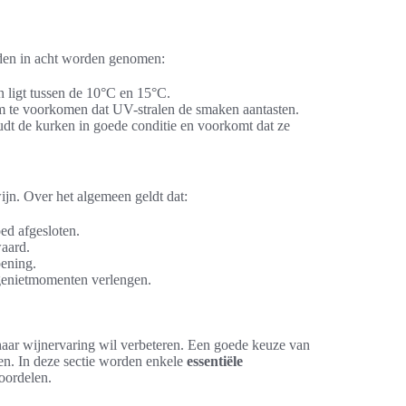
den in acht worden genomen:
 ligt tussen de 10°C en 15°C.
te voorkomen dat UV-stralen de smaken aantasten.
t de kurken in goede conditie en voorkomt dat ze
ijn. Over het algemeen geldt dat:
oed afgesloten.
aard.
pening.
genietmomenten verlengen.
 haar wijnervaring wil verbeteren. Een goede keuze van
ken. In deze sectie worden enkele
essentiële
voordelen.