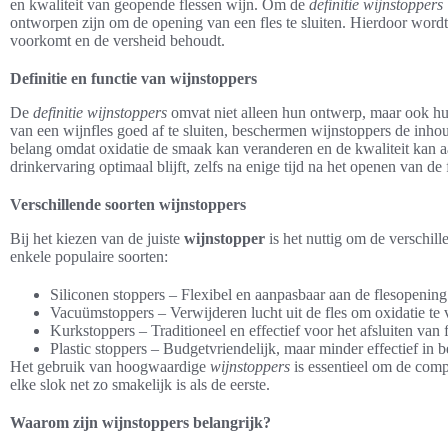
en kwaliteit van geopende flessen wijn. Om de
definitie wijnstoppers
ontworpen zijn om de opening van een fles te sluiten. Hierdoor wordt 
voorkomt en de versheid behoudt.
Definitie en functie van wijnstoppers
De
definitie wijnstoppers
omvat niet alleen hun ontwerp, maar ook hu
van een wijnfles goed af te sluiten, beschermen wijnstoppers de inhou
belang omdat oxidatie de smaak kan veranderen en de kwaliteit kan 
drinkervaring optimaal blijft, zelfs na enige tijd na het openen van de f
Verschillende soorten wijnstoppers
Bij het kiezen van de juiste
wijnstopper
is het nuttig om de verschil
enkele populaire soorten:
Siliconen stoppers – Flexibel en aanpasbaar aan de flesopening
Vacuümstoppers – Verwijderen lucht uit de fles om oxidatie te 
Kurkstoppers – Traditioneel en effectief voor het afsluiten van 
Plastic stoppers – Budgetvriendelijk, maar minder effectief in
Het gebruik van hoogwaardige
wijnstoppers
is essentieel om de comp
elke slok net zo smakelijk is als de eerste.
Waarom zijn wijnstoppers belangrijk?