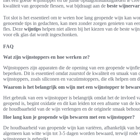
met een goede wijnstopper en de juiste opslagomstandigheden te creër
kwaliteit van geopende flessen, wat bijdraagt aan de
beste wijnervar
Tot slot is het essentieel om te weten hoe lang geopende wijn kan wo
genoemde tips in gedachten, kan men zonder zorgen genieten van een 
fles. Deze
wijntips
helpen niet alleen bij het kiezen van de beste wi
voor elk glas dat wordt ingeschonken.
FAQ
Wat zijn wijnstoppers en hoe werken ze?
Wijnstoppers zijn apparaten die de opening van een geopende wijnfles
beperken. Dit is essentieel omdat zuurstof de kwaliteit en smaak van d
wijnstoppers, zoals siliconen en vacuümstoppers, die elk helpen om d
Waarom is het belangrijk om wijn met een wijnstopper te bewar
Het gebruik van een wijnstopper is belangrijk omdat het de invloed v
geopend is, begint oxidatie en dit kan leiden tot een afname van de k
de houdbaarheid van de wijn verlengen en de originele smaak behou
Hoe lang kun je geopende wijn bewaren met een wijnstopper?
De houdbaarheid van geopende wijn kan variëren, afhankelijk van het 
algemeen kan witte wijn tot 3-5 dagen worden bewaard, terwijl rode w
wijnstopper is gebruikt.